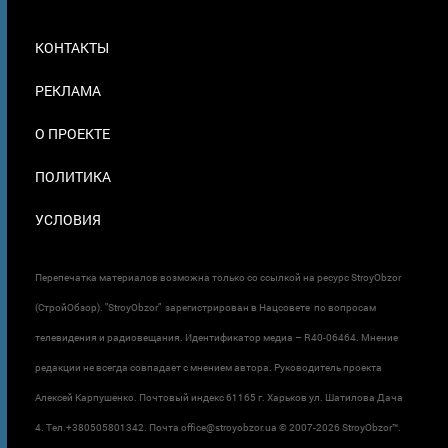
МЕНЮ
КОНТАКТЫ
В
ПОДВАЛЕ
РЕКЛАМА
О ПРОЕКТЕ
ПОЛИТИКА
УСЛОВИЯ
Перепечатка материалов возможна только со ссылкой на ресурс StroyObzor
(СтройОбзор). "StroyObzor" зарегистрирован в Нацсовете по вопросам
телевидения и радиовещания. Идентификатор медиа – R40-06464. Мнение
редакции не всегда совпадает с мнением автора. Руководитель проекта
Алексей Карпушенко. Почтовый индекс 61165 г. Харьков ул. Шатилова Дача
4. Тел.+380505801342. Почта office@stroyobzor.ua © 2007-
2026 StroyObzor™.