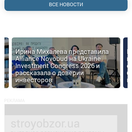
ВСЕ НОВОСТИ
Ирина Михалева представила
К
Alliance Novobud на Ukraine
п
Investment Congress 2026 и
с
рассказала о доверии
б
инвесторов
к