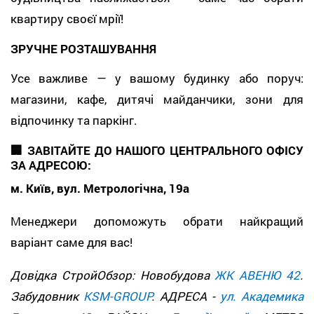
квартиру своєї мрії!
ЗРУЧНЕ РОЗТАШУВАННЯ
Усе важливе — у вашому будинку або поруч:
магазини, кафе, дитячі майданчики, зони для
відпочинку та паркінг.
🏢 ЗАВІТАЙТЕ ДО НАШОГО ЦЕНТРАЛЬНОГО ОФІСУ
ЗА АДРЕСОЮ:
м. Київ, вул. Метрологічна, 19а
Менеджери допоможуть обрати найкращий
варіант саме для вас!
Довідка СтройОбзор: Новобудова
ЖК АВЕНЮ 42
.
Забудовник
KSM-GROUP
. АДРЕСА -
ул. Академика