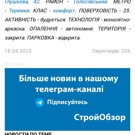
Глушкова, 42
. РАЙОН -
Голосіївський
. МЕТРО
-
Теремки
. КЛАС -
комфорт
. ПОВЕРХОВІСТЬ - 25.
АКТИВНІСТЬ - будується. ТЕХНОЛОГІЯ - монолітно-
аркасна. ОПАЛЕННЯ - автономне. ТЕРИТОРІЯ -
закрита. ПАРКОВКА - відкрита.
18.04.2025
Переглядів: 206
НОВОСТИ ПО ТЕМЕ