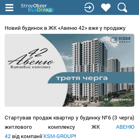
Перейти
к
основному
содержанию
Новий будинок в ЖК «Авеню 42» вже у продажу
Стартував продаж квартир у будинку №6 (3 черга)
житлового комплексу ЖК
АВЕНЮ
42
від компанії
KSM-GROUP
!