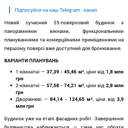
Підписуйся на наш Telegram - канал
Новий сучасний 25-поверховий будинок з
панорамними вікнами, функціональними
плануваннями та комерційними приміщеннями на
першому поверсі вже доступний для бронювання.
ВАРІАНТИ ПЛАНУВАНЬ
1-кімнатні —
37,39 - 45,46 м²
, ціни від
1,8 млн
грн
2-кімнатні —
57,58 - 74,21 м²
, ціни від
2,8 млн
грн
Дворівневі —
84,14 - 124,65 м²
, ціни від
3,9
млн грн
Будинок уже на етапі фасадних робіт. Завершення
будівництва наближається — саме час обрати