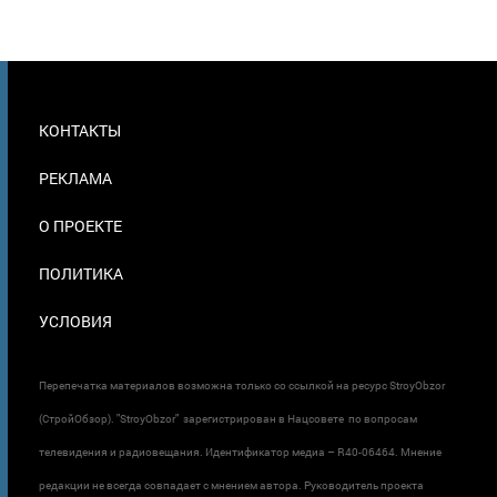
МЕНЮ
КОНТАКТЫ
В
ПОДВАЛЕ
РЕКЛАМА
О ПРОЕКТЕ
ПОЛИТИКА
УСЛОВИЯ
Перепечатка материалов возможна только со ссылкой на ресурс StroyObzor
(СтройОбзор). "StroyObzor" зарегистрирован в Нацсовете по вопросам
телевидения и радиовещания. Идентификатор медиа – R40-06464. Мнение
редакции не всегда совпадает с мнением автора. Руководитель проекта