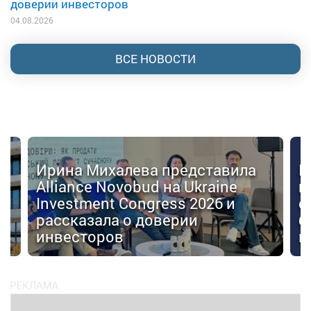
доверии инвесторов
04.08.2026
ВСЕ НОВОСТИ
Ирина Михалева представила
К
Alliance Novobud на Ukraine
п
Investment Congress 2026 и
с
рассказала о доверии
б
инвесторов
к