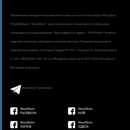
Перепечатка материалов возможна только со ссылкой на ресурс StroyObzor
(СтройОбзор). "StroyObzor" зарегистрирован в Нацсовете по вопросам
телевидения и радиовещания. Идентификатор медиа – R40-06464. Мнение
редакции не всегда совпадает с мнением автора. Руководитель проекта
Алексей Карпушенко. Почтовый индекс 61165 г. Харьков ул. Шатилова Дача
4. Тел.+380505801342. Почта office@stroyobzor.ua © 2007-
2026 StroyObzor™.
Все права защищены.
StroyObzor Телеграмм
StroyObzor
StroyObzor
FACEBOOK
КИЇВ
StroyObzor
StroyObzor
ХАРКІВ
ОДЕСА