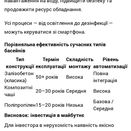
навантаження на воду, підвищити безпеку та
продовжити ресурс обладнання.
Усі процеси — від освітлення до дезінфекції —
можуть керуватися зі смартфона.
Порівняльна ефективність сучасних типів
басейнів
Тип
Термін
Складність
Рівень
конструкції
експлуатації
монтажу
автоматизації
Залізобетон
Повна
50+ років
Висока
(класика)
інтеграція
Композитні
20–30 років
Середня
Висока
чаші
Базова /
Поліпропілен
15–20 років
Низька
Середня
Висновок: інвестиція в майбутнє
Для інвестора в нерухомість наявність якісно