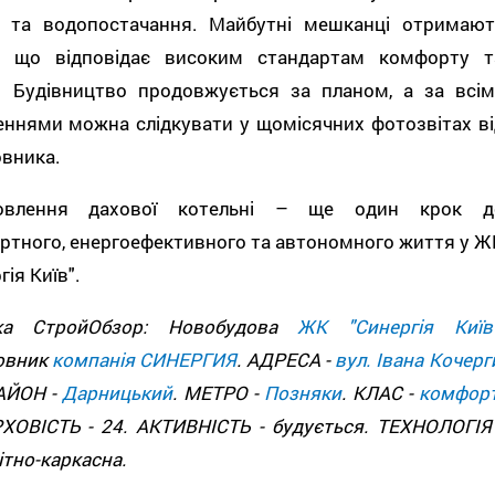
 та водопостачання. Майбутні мешканці отримают
, що відповідає високим стандартам комфорту т
і. Будівництво продовжується за планом, а за всім
еннями можна слідкувати у щомісячних фотозвітах ві
вника.
овлення дахової котельні – ще один крок д
ртного, енергоефективного та автономного життя у Ж
гія Київ".
ка СтройОбзор: Новобудова
ЖК "Синергія Київ
овник
компанія СИНЕРГИЯ
. АДРЕСА -
вул. Івана Кочерг
РАЙОН -
Дарницький
. МЕТРО -
Позняки
. КЛАС -
комфор
ХОВІСТЬ - 24. АКТИВНІСТЬ - будується. ТЕХНОЛОГІЯ 
тно-каркасна.