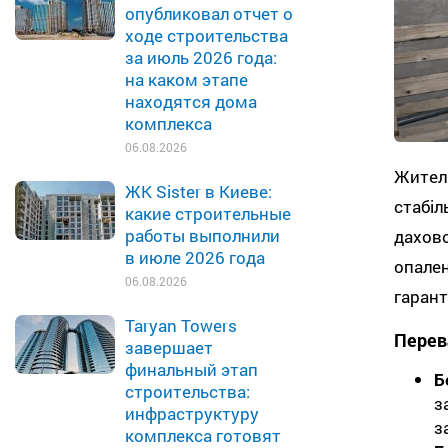
опубликовал отчет о
ходе строительства
за июль 2026 года:
на каком этапе
находятся дома
комплекса
06.08.2026
Жител
ЖК Sister в Киеве:
стабі
какие строительные
работы выполнили
дахов
в июле 2026 года
опале
06.08.2026
гарант
Taryan Towers
Перев
завершает
финальный этап
Б
строительства:
з
инфраструктуру
з
комплекса готовят