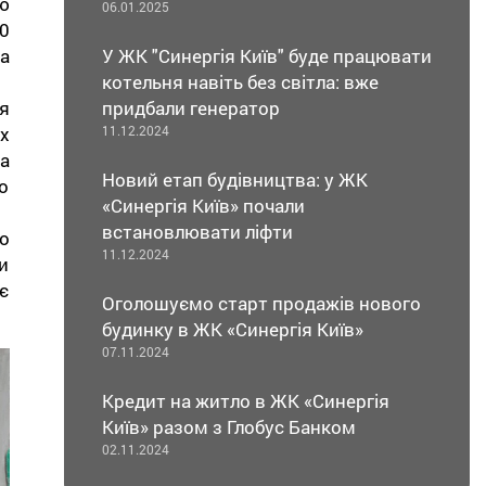
ю
06.01.2025
0
У ЖК "Синергія Київ" буде працювати
а
котельня навіть без світла: вже
придбали генератор
я
11.12.2024
х
а
Новий етап будівництва: у ЖК
о
«Синергія Київ» почали
встановлювати ліфти
о
11.12.2024
и
є
Оголошуємо старт продажів нового
будинку в ЖК «Синергія Київ»
07.11.2024
Кредит на житло в ЖК «Синергія
Київ» разом з Глобус Банком
02.11.2024