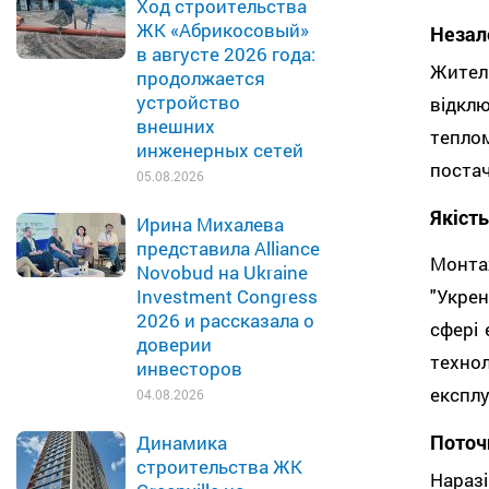
Ход строительства
ЖК «Абрикосовый»
Незал
в августе 2026 года:
Жителі
продолжается
устройство
відклю
внешних
тепло
инженерных сетей
постач
05.08.2026
Якіст
Ирина Михалева
представила Alliance
Монт
Novobud на Ukraine
"Укрен
Investment Congress
2026 и рассказала о
сфері
доверии
техно
инвесторов
експлу
04.08.2026
Поточн
Динамика
строительства ЖК
Наразі