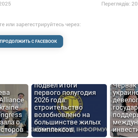
2025
Переглядів: 20
е или зарегестрируйтесь через:
ПРОДОЛЖИТЬ С FACEBOOK
Urban C
Киевгорстрой
#6: Але
подвел итоги
Червак
ева
первого полугодия
украин
Alliance
2026 года:
девело
kraine
строительство
госуда
ongress
возобновлено на
поддер
зала о
большинстве жилых
междун
есторов
комплексов
инвест