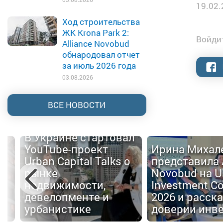
19.02.
Ход строительства
ЖК Krona Park 2:
Войдит
Alliance Novobud
обнародовал отчет
за июль 2026 года
03.08.2026
ВСЕ НОВОСТИ
В Украине стартовал
YouTube-проект
Ирина Михал
Urban Capital Talks о
представила 
й
рынке
Novobud на U
недвижимости,
Investment C
девелопменте и
2026 и расска
е
урбанистике
доверии инв