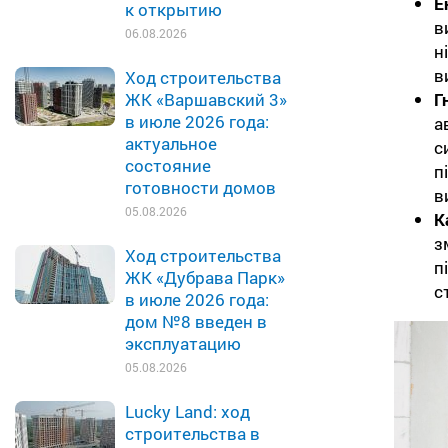
Е
к открытию
в
06.08.2026
н
в
Ход строительства
Г
ЖК «Варшавский 3»
в июле 2026 года:
а
актуальное
с
состояние
п
готовности домов
в
05.08.2026
К
з
Ход строительства
п
ЖК «Дубрава Парк»
с
в июле 2026 года:
дом №8 введен в
эксплуатацию
05.08.2026
Lucky Land: ход
строительства в