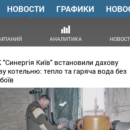
НОВОСТИ
ГРАФИКИ
НОВО
ГОЛОВНЕ
МЕНЮ
ОМПАНИЙ
АНАЛИТИКА
НОВОСТ
 "Синергія Київ" встановили дахову
ву котельню: тепло та гаряча вода без
боїв