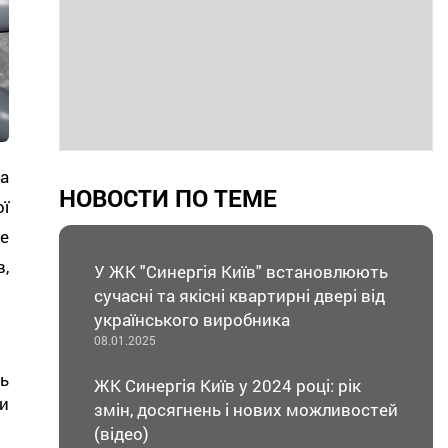
а
НОВОСТИ ПО ТЕМЕ
ї
е
,
У ЖК "Синергія Київ" встановлюють
сучасні та якісні квартирні двері від
українського виробника
08.01.2025
ь
ЖК Синергія Київ у 2024 році: рік
и
змін, досягнень і нових можливостей
(відео)