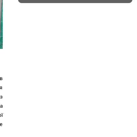
в
я
з
а
ї
е