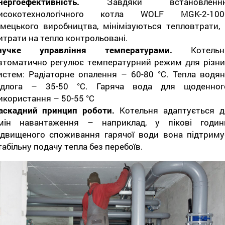
нергоефективність.
Завдяки встановленн
исокотехнологічного котла WOLF MGK-2-100
імецького виробництва, мінімізуються тепловтрати, 
итрати на тепло контрольовані.
нучке управління температурами.
Котельн
втоматично регулює температурний режим для різни
истем: Радіаторне опалення – 60-80 °C. Тепла водян
ідлога – 35-50 °C. Гаряча вода для щоденног
икористання – 50-55 °C
аскадний принцип роботи.
Котельня адаптується д
мін навантаження – наприклад, у пікові годин
ідвищеного споживання гарячої води вона підтриму
табільну подачу тепла без перебоїв.