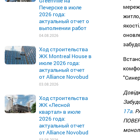
Greenville на
мереж
Печерске в июле
2026 года:
житло
актуальный отчет о
якост
выполнении работ
оновл
04.08.2026
забудо
Ход строительства
ЖК Montreal House в
Встан
июле 2026 года:
комфо
актуальный отчет
от Alliance Novobud
"Синер
03.08.2026
Довід
Ход строительства
Забуд
ЖК «Лесной
17а
. 
квартал» в июле
2026 года:
ПОВЕР
актуальный отчет
монолі
от Alliance Novobud
03.08.2026