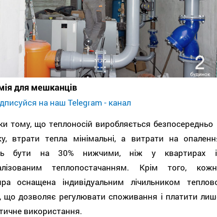
мія для мешканців
дписуйся на наш Telegram - канал
ки тому, що теплоносій виробляється безпосередньо 
ку, втрати тепла мінімальні, а витрати на опаленн
ть бути на 30% нижчими, ніж у квартирах і
алізованим теплопостачанням. Крім того, кожн
ира оснащена індивідуальним лічильником теплово
ї, що дозволяє регулювати споживання і платити лиш
тичне використання.