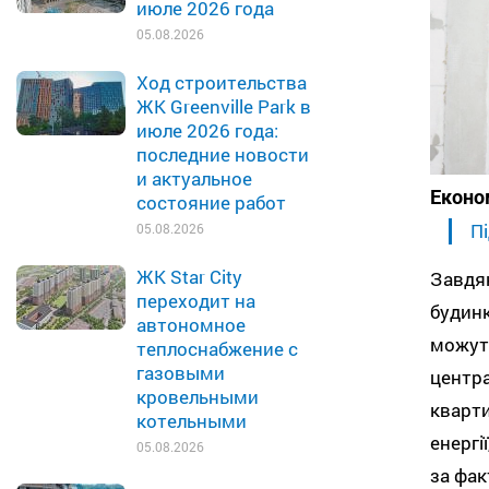
июле 2026 года
05.08.2026
Ход строительства
ЖК Greenville Park в
июле 2026 года:
последние новости
и актуальное
Еконо
состояние работ
Пі
05.08.2026
ЖК Star City
Завдя
переходит на
будин
автономное
можу
теплоснабжение с
газовыми
центр
кровельными
кварт
котельными
енергі
05.08.2026
за фак