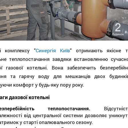
і комплексу "
Синергія Київ
" отримають якісне т
льне теплопостачання завдяки встановленню сучасно
ої газової котельні. Вона забезпечить безперебійн
ння та гарячу воду для мешканців двох будинків
уючи комфорт у будь-яку пору року.
аги дахової котельні
езперебійність теплопостачання.
Відсутніст
алежності від центральної системи дозволяє уникнут
атримок у старті опалювального сезону.