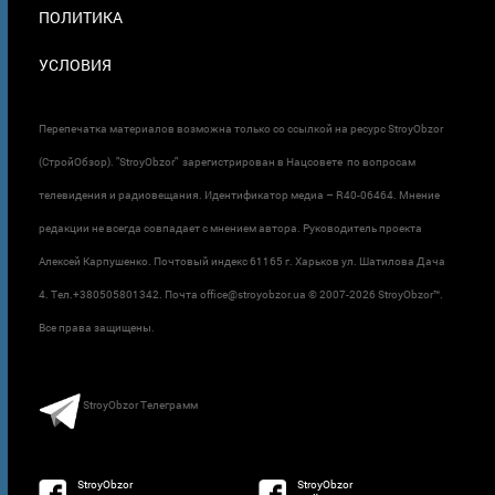
ПОЛИТИКА
УСЛОВИЯ
Перепечатка материалов возможна только со ссылкой на ресурс StroyObzor
(СтройОбзор). "StroyObzor" зарегистрирован в Нацсовете по вопросам
телевидения и радиовещания. Идентификатор медиа – R40-06464. Мнение
редакции не всегда совпадает с мнением автора. Руководитель проекта
Алексей Карпушенко. Почтовый индекс 61165 г. Харьков ул. Шатилова Дача
4. Тел.+380505801342. Почта office@stroyobzor.ua © 2007-
2026 StroyObzor™.
Все права защищены.
StroyObzor Телеграмм
StroyObzor
StroyObzor