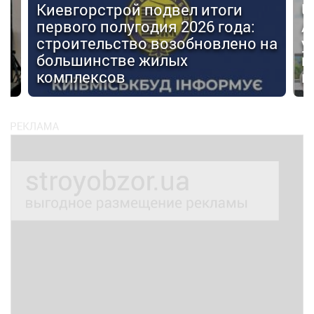
Киевгорстрой подвел итоги
U
первого полугодия 2026 года:
А
строительство возобновлено на
у
большинстве жилых
г
комплексов
м