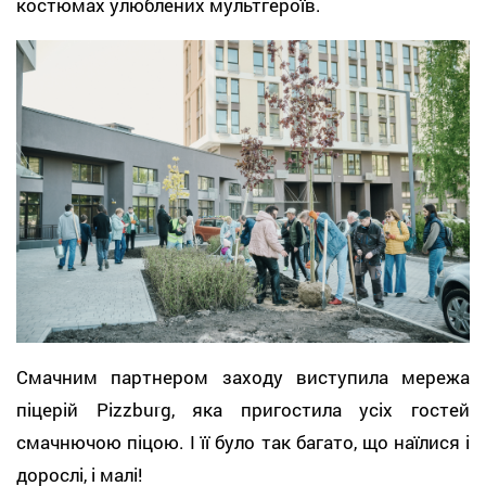
костюмах улюблених мультгероїв.
Смачним партнером заходу виступила мережа
піцерій Pizzburg, яка пригостила усіх гостей
смачнючою піцою. І її було так багато, що наїлися і
дорослі, і малі!