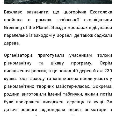
Важливо зазначити, що цьогорічна Екотолока
пройшла в рамках глобальної екоініціативи
Greening of the Planet. Захід в Броварах відбувався
паралельно із заходом у Ворзелі, де також саджали
дерева.
Організатори приготували учасникам толоки
різноманітну та цікаву програму. Окрім
висадження рослин, а це понад 40 дерев й аж 230
кущів, гості заходу та їхня малеча взяли участь у
різноманітних творчих майстер-класах. Зокрема,
родини виготовили іменні таблички, якими потім
були прикрашені висаджені деревця та кущі. За
дитячі розваги відповідали веселі аніматори в