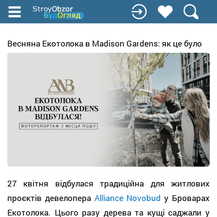
Перейти
к
основному
содержанию
Весняна Екотолока в Madison Gardens: як це було
27 квітня відбулася традиційна для житлових
проєктів девелопера
Alliance Novobud
у Броварах
Екотолока. Цього разу дерева та кущі саджали у