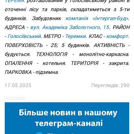
ТЕРЕМК
розташований у Голосіївському районі в
оточенні лісу та парків, складатиметься з 5-ти
будинків. Забудовник
компанія «Інтергал-Буд»
.
АДРЕСА -
вул. Академіка Заболотного, 15
. РАЙОН
-
Голосіївський
. МЕТРО -
Теремки
. КЛАС -
комфорт
.
ПОВЕРХОВІСТЬ - 25; 5 будинків. АКТИВНІСТЬ -
будується. ТЕХНОЛОГІЯ - монолітно-каркасна.
ОПАЛЕННЯ - котельня. ТЕРИТОРІЯ - закрита.
ПАРКОВКА - підземна.
17.05.2025
Переглядів: 290