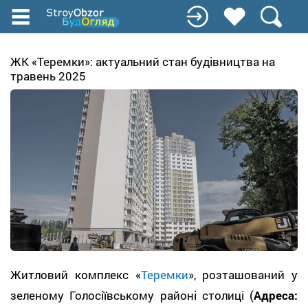
Перейти
к
основному
содержанию
ЖК «Теремки»: актуальний стан будівництва на
травень 2025
Житловий комплекс «
Теремки
», розташований у
зеленому Голосіївському районі столиці (
Адреса: