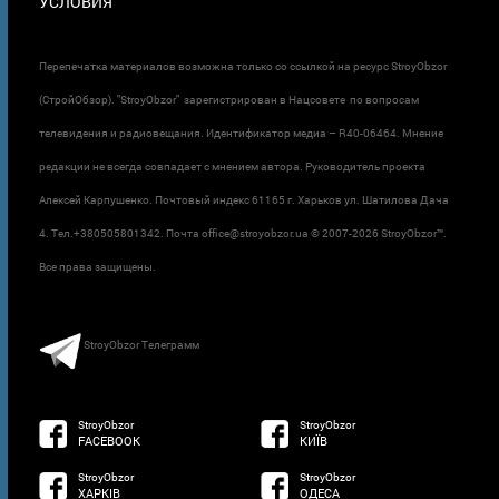
УСЛОВИЯ
Перепечатка материалов возможна только со ссылкой на ресурс StroyObzor
(СтройОбзор). "StroyObzor" зарегистрирован в Нацсовете по вопросам
телевидения и радиовещания. Идентификатор медиа – R40-06464. Мнение
редакции не всегда совпадает с мнением автора. Руководитель проекта
Алексей Карпушенко. Почтовый индекс 61165 г. Харьков ул. Шатилова Дача
4. Тел.+380505801342. Почта office@stroyobzor.ua © 2007-
2026 StroyObzor™.
Все права защищены.
StroyObzor Телеграмм
StroyObzor
StroyObzor
FACEBOOK
КИЇВ
StroyObzor
StroyObzor
ХАРКІВ
ОДЕСА