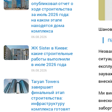
опубликовал отчет о
ходе строительства
за июль 2026 года:
на каком этапе
находятся дома
Шановн
комплекса
06.08.2026
Пі
ЖК Sister в Киеве:
Незва
какие строительные
ситуа
работы выполнили
в июле 2026 года
експл
06.08.2026
заува
внескі
Taryan Towers
завершает
финальный этап
Ми вис
строительства:
внес
инфраструктуру
забор
комплекса готовят