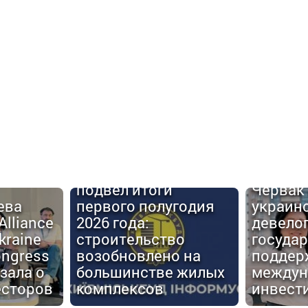
Urban C
Киевгорстрой
#6: Але
подвел итоги
Червак
ева
первого полугодия
украин
Alliance
2026 года:
девело
kraine
строительство
госуда
ongress
возобновлено на
поддер
зала о
большинстве жилых
междун
есторов
комплексов
инвест