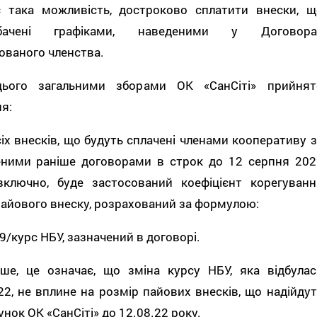
є така можливість, достроково сплатити внески, щ
дбачені графіками, наведеними у Договора
ованого членства.
ього загальними зборами ОК «СанСіті» прийнят
я:
іх внесків, що будуть сплачені членами кооперативу з
еними раніше договорами в строк до 12 серпня 202
включно, буде застосований коефіцієнт корегуванн
айового внеску, розрахований за формулою:
9/курс НБУ, зазначений в договорі.
іше, це означає, що зміна курсу НБУ, яка відбулас
22, не вплине на розмір пайових внесків, що надійдут
унок ОК «СанСіті» до 12.08.22 року.