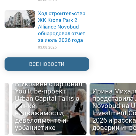
Ход строительства
ЖК Krona Park 2:
Alliance Novobud
обнародовал отчет
за июль 2026 года
03.08.2026
ВСЕ НОВОСТИ
В Украине стартовал
YouTube-проект
Ирина Михал
Urban Capital Talks о
представила 
й
рынке
Novobud на U
недвижимости,
Investment C
девелопменте и
2026 и расска
е
урбанистике
доверии инв