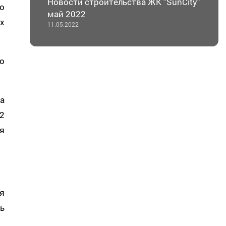
Новости строительства ЖК "SunCity"
о
май 2022
х
11.05.2022
о
а
2
я
я
ь