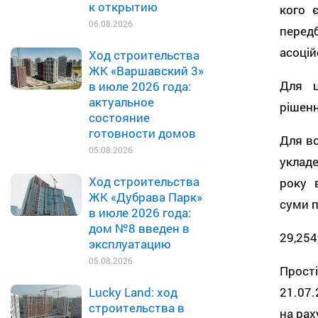
к открытию
кого 
06.08.2026
пере
асоцій
Ход строительства
ЖК «Варшавский 3»
Для ц
в июле 2026 года:
актуальное
рішенн
состояние
готовности домов
Для вс
05.08.2026
уклад
Ход строительства
року 
ЖК «Дубрава Парк»
суми п
в июле 2026 года:
дом №8 введен в
29,254
эксплуатацию
05.08.2026
Прост
21.07.
Lucky Land: ход
строительства в
на рах