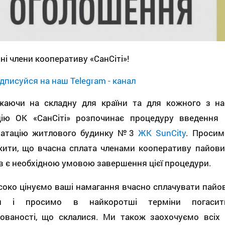
і члени кооперативу «СанСіті»!
дписуйся на наш Telegram - канал
жаючи на складну для країни та для кожного з на
цію ОК «СанСіті» розпочинає процедуру введення 
уатацію житлового будинку №3
ЖК SunCity
. Просим
жити, що вчасна сплата членами кооперативу пайови
в є необхідною умовою завершення цієї процедури.
око цінуємо ваші намагання вчасно сплачувати пайов
ки і просимо в найкоротші терміни погасит
гованості, що склалися. Ми також заохочуємо всіх 