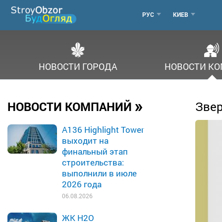
Перейти
МЕНЮ
РУС
КИЕВ
к
основному
ГОРОДОВ
содержанию
НОВОСТИ ГОРОДА
НОВОСТИ К
»
НОВОСТИ КОМПАНИЙ
Звер
A136 Highlight Tower
выходит на
финальный этап
строительства:
выполнили в июле
2026 года
06.08.2026
ЖК H2O