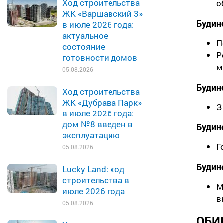
Ход строительства
о
ЖК «Варшавский 3»
Будин
в июле 2026 года:
актуальное
П
состояние
Р
готовности домов
м
05.08.2026
Будин
Ход строительства
ЖК «Дубрава Парк»
З
в июле 2026 года:
дом №8 введен в
Будин
эксплуатацию
Г
05.08.2026
Будин
Lucky Land: ход
строительства в
М
июле 2026 года
в
05.08.2026
ОБ