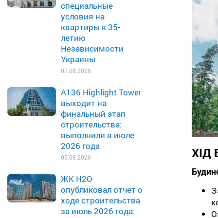
специальные
условия на
квартиры к 35-
летию
Независимости
Украины
07.08.2026
A136 Highlight Tower
выходит на
финальный этап
строительства:
выполнили в июле
2026 года
ХІД
06.08.2026
Будин
ЖК H2O
опубликовал отчет о
З
ходе строительства
к
за июль 2026 года:
О