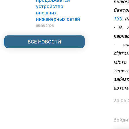
включа
устройство
Свято
внешних
139
. Р
инженерных сетей
05.08.2026
- 9. 
карк
ВСЕ НОВОСТИ
- за
ліфто
місто
терит
забезп
автомо
24.06.
Войдит