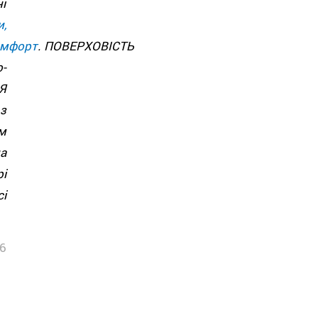
і
,
омфорт
. ПОВЕРХОВІСТЬ
-
Я
з
м
а
і
і
6