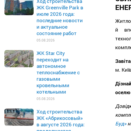
Ход строительства
ЕНЕ
ЖК Greenville Park в
июле 2026 года:
последние новости
Житлов
и актуальное
й впе
состояние работ
техно
05.08.2026
компле
ЖК Star City
переходит на
Завіта
автономное
м. Киї
теплоснабжение с
газовыми
Дізна
кровельными
котельными
оселю 
05.08.2026
Довід
Ход строительства
компл
ЖК «Абрикосовый»
Буд»
н
в августе 2026 года:
продолжается