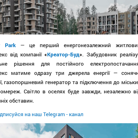
y Park
— це перший енергонезалежний житлови
екс від компанії
«
Креатор-Буд
»
. Забудовник реалізу
льне рішення для постійного електропостачання
екс матиме одразу три джерела енергії — сонячн
ї, газопоршневий генератор та підключення до міськи
ромереж. Світло в оселях буде завжди, незалежно ві
ніх обставин.
дписуйся на наш Telegram - канал