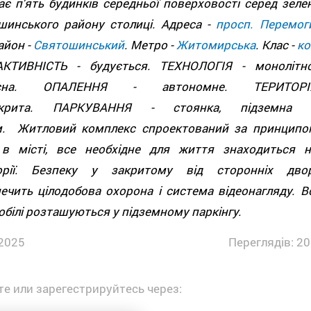
є п'ять будинків середньої поверховості серед зелен
шинського району столиці. Адреса -
просп. Перемоги
айон -
Святошинський
. Метро -
Житомирська
. Клас -
к
АКТИВНІСТЬ - будується. ТЕХНОЛОГІЯ - монолітно
асна. ОПАЛЕННЯ - автономне. ТЕРИТОРІ
крита. ПАРКУВАННЯ - стоянка, підземна 
м. Житловий комплекс спроектований за принципо
 в місті, все необхідне для життя знаходиться н
орії. Безпеку у закритому від сторонніх двор
ечить цілодобова охорона і система відеонагляду. Вс
білі розташуються у підземному паркінгу.
2025
Переглядів: 20
е или зарегестрируйтесь через: