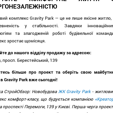
РГОНЕЗАЛЕЖНІСТЮ
ий комплекс Gravity Park — це не лише якісне житло, 
вненість у стабільності. Завдяки інноваційни
логіям та злагодженій роботі будівельної команди
кс зростає щомісяця.
йте до нашого відділу продажу за адресою:
в, просп. Берестейський, 139
йтесь більше про проект та оберіть свою майбутн
в Gravity Park вже сьогодні!
ка СтройОбзор: Новобудова
ЖК Gravity Park
- житлови
екс комфорт-класу, що будується компанією
«Креатор
а проспекті Перемоги, 139 у Києві. Перша черга проект