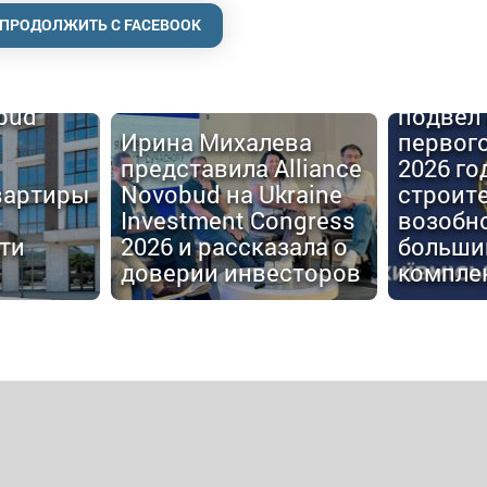
ПРОДОЛЖИТЬ С FACEBOOK
Киевго
obud
подвел 
Ирина Михалева
первог
представила Alliance
2026 го
вартиры
Novobud на Ukraine
строит
Investment Congress
возобн
ти
2026 и рассказала о
больши
доверии инвесторов
компле