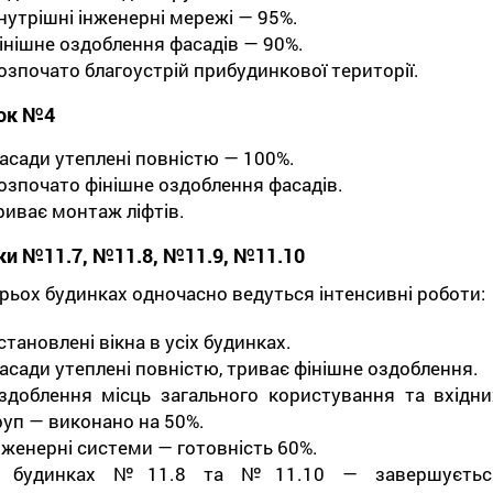
нутрішні інженерні мережі — 95%.
інішне оздоблення фасадів — 90%.
озпочато благоустрій прибудинкової території.
ок №4
асади утеплені повністю — 100%.
озпочато фінішне оздоблення фасадів.
риває монтаж ліфтів.
ки №11.7, №11.8, №11.9, №11.10
рьох будинках одночасно ведуться інтенсивні роботи:
становлені вікна в усіх будинках.
асади утеплені повністю, триває фінішне оздоблення.
здоблення місць загального користування та вхідни
руп — виконано на 50%.
нженерні системи — готовність 60%.
 будинках №11.8 та №11.10 — завершуєтьс