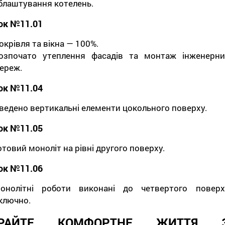
блаштування котелень.
ок №11.01
окрівля та вікна — 100%.
озпочато утеплення фасадів та монтаж інженерни
ереж.
ок №11.04
ведено вертикальні елементи цокольного поверху.
ок №11.05
отовий моноліт на рівні другого поверху.
ок №11.06
онолітні роботи виконані до четвертого поверх
ключно.
ИРАЙТЕ КОМФОРТНЕ ЖИТТЯ 