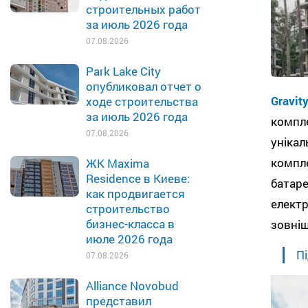
строительных работ
за июль 2026 года
07.08.2026
Park Lake City
опубликовал отчет о
Gravit
ходе строительства
за июль 2026 года
компл
07.08.2026
уніка
компл
ЖК Maxima
Residence в Киеве:
батаре
как продвигается
елект
строительство
бизнес-класса в
зовніш
июле 2026 года
Пі
07.08.2026
Alliance Novobud
представил