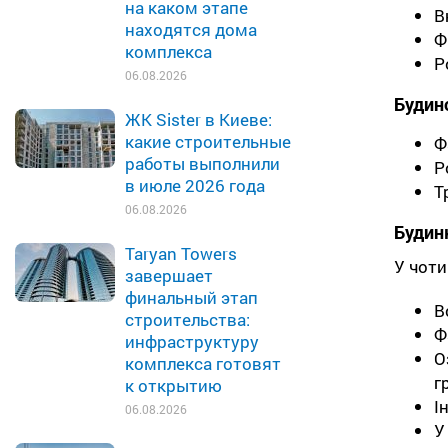
на каком этапе
В
находятся дома
Ф
комплекса
Р
06.08.2026
Будин
ЖК Sister в Киеве:
какие строительные
Ф
работы выполнили
Р
в июле 2026 года
Т
06.08.2026
Будин
Taryan Towers
У чоти
завершает
финальный этап
В
строительства:
Ф
инфраструктуру
О
комплекса готовят
г
к открытию
І
06.08.2026
У