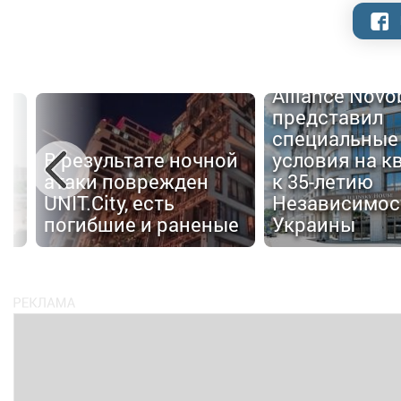
Alliance Nov
представил
специальные
В результате ночной
условия на к
атаки поврежден
к 35-летию
UNIT.City, есть
Независимос
погибшие и раненые
Украины