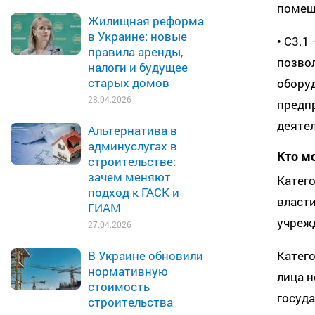
помещ
Жилищная реформа
в Украине: новые
• C3.1
правила аренды,
позво
налоги и будущее
старых домов
оборуд
28.04.2026
предп
деятел
Альтернатива в
админуслугах в
Кто м
строительстве:
зачем меняют
Катего
подход к ГАСК и
власти
ГИАМ
учреж
27.04.2026
Катег
В Украине обновили
нормативную
лица 
стоимость
госуд
строительства