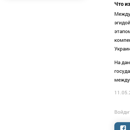
Что и
Между
эгидой
этапо
компе
Украи
На да
госуда
между
11.05.
Войдит