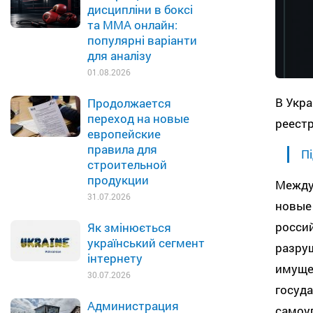
дисципліни в боксі
та MMA онлайн:
популярні варіанти
для аналізу
01.08.2026
В Укр
Продолжается
переход на новые
реестр
европейские
правила для
Пі
строительной
продукции
Между
31.07.2026
новые 
россий
Як змінюється
український сегмент
разру
інтернету
имущес
30.07.2026
госуд
Администрация
самоу