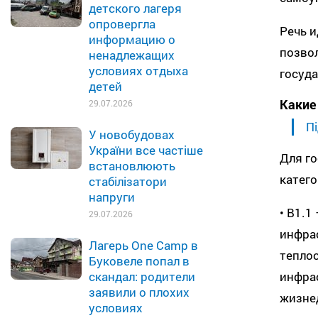
детского лагеря
опровергла
Речь и
информацию о
позво
ненадлежащих
условиях отдыха
госуд
детей
Какие
29.07.2026
Пі
У новобудовах
України все частіше
Для го
встановлюють
катего
стабілізатори
напруги
• B1.1
29.07.2026
инфрас
Лагерь One Camp в
тепло
Буковеле попал в
инфрас
скандал: родители
заявили о плохих
жизне
условиях