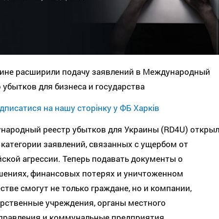
аине расширили подачу заявлений в Международный
 убытков для бизнеса и государства
дписатися на нашу сторінку у ФБ Харків
народный реестр убытков для Украины (RD4U) откры
категории заявлений, связанных с ущербом от
ской агрессии. Теперь подавать документы о
шениях, финансовых потерях и уничтоженном
тве смогут не только граждане, но и компании,
арственные учреждения, органы местного
правления и коммунальные предприятия.