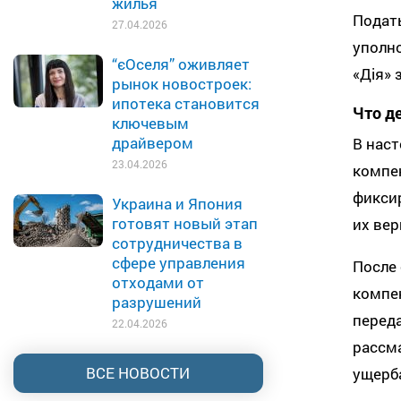
жилья
Подать
27.04.2026
уполн
“єОселя” оживляет
«Дія»
рынок новостроек:
ипотека становится
Что д
ключевым
драйвером
В нас
23.04.2026
компен
фиксир
Украина и Япония
готовят новый этап
их ве
сотрудничества в
сфере управления
После
отходами от
компе
разрушений
переда
22.04.2026
рассм
ВСЕ НОВОСТИ
ущерб