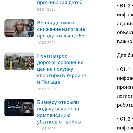
проживания детей
• B1.2
24.07.2026
инфра
ВР поддержала
здани
снижение налога на
объект
аренду жилья до 5%
важно
10.06.2026
Для би
Почти втрое
дороже: сравнение
цен на покупку
• C1.1
квартиры в Украине
инфрас
и Польше
произ
28.05.2026
логист
Бизнесу открыли
работ
подачу заявок на
компенсацию
• C1.2
убытков от войны
инфрас
11.05.2026