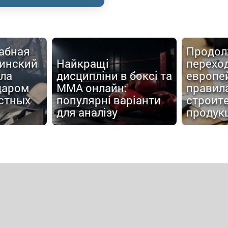
абная
Продол
аинский
Найкращі
перехо
ала
дисципліни в боксі та
европе
даром
MMA онлайн:
правил
стных
популярні варіанти
строит
для аналізу
продук