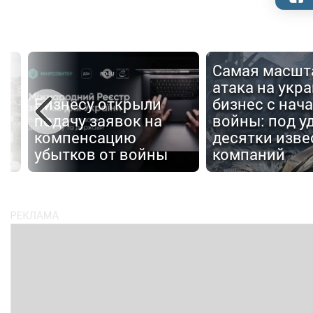
Самая масшт
атака на укр
е:
Бизнесу открыли
бизнес с нач
подачу заявок на
войны: под у
в
компенсацию
десятки изве
убытков от войны
компаний