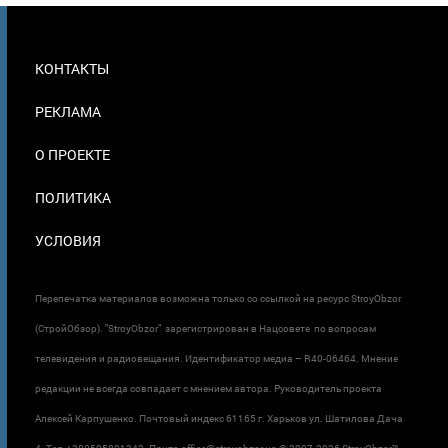
МЕНЮ
КОНТАКТЫ
В
ПОДВАЛЕ
РЕКЛАМА
О ПРОЕКТЕ
ПОЛИТИКА
УСЛОВИЯ
Перепечатка материалов возможна только со ссылкой на ресурс StroyObzor
(СтройОбзор). "StroyObzor" зарегистрирован в Нацсовете по вопросам
телевидения и радиовещания. Идентификатор медиа – R40-06464. Мнение
редакции не всегда совпадает с мнением автора. Руководитель проекта
Алексей Карпушенко. Почтовый индекс 61165 г. Харьков ул. Шатилова Дача