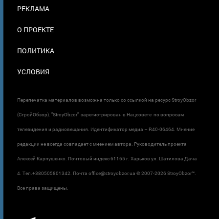
ПОДВАЛЕ
РЕКЛАМА
О ПРОЕКТЕ
ПОЛИТИКА
УСЛОВИЯ
Перепечатка материалов возможна только со ссылкой на ресурс StroyObzor
(СтройОбзор). "StroyObzor" зарегистрирован в Нацсовете по вопросам
телевидения и радиовещания. Идентификатор медиа – R40-06464. Мнение
редакции не всегда совпадает с мнением автора. Руководитель проекта
Алексей Карпушенко. Почтовый индекс 61165 г. Харьков ул. Шатилова Дача
4. Тел.+380505801342. Почта office@stroyobzor.ua © 2007-
2026 StroyObzor™.
Все права защищены.