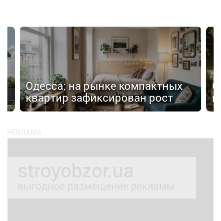
Одесса: на рынке компактных
С
квартир зафиксирован рост
п