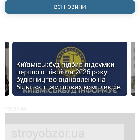
ВСІ НОВИНИ
U
О
Київміськбуд підбив підсумки
м
першого півріччя 2026 року:
д
будівництво відновлено на
п
ів
більшості житлових комплексів
і