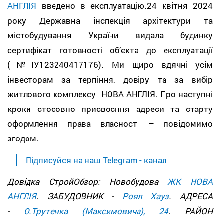
АНГЛІЯ
введено в експлуатацію.24 квітня 2024
року Державна інспекція архітектури та
містобудування України видала будинку
cертифікат готовності об’єкта до експлуатації
(№ІУ123240417176). Ми щиро вдячні уcім
інвесторам за терпіння, довіру та за вибір
житлового комплексу НОВА АНГЛІЯ. Про наступні
кроки стосовно присвоєння адреси та старту
оформлення права власності – повідомимо
згодом.
Підписуйся на наш Telegram - канал
Довідка СтройОбзор: Новобудова
ЖК НОВА
АНГЛІЯ
. ЗАБУДОВНИК -
Роял Хауз
. АДРЕСА
-
О.Трутенка (Максимовича), 24
. РАЙОН