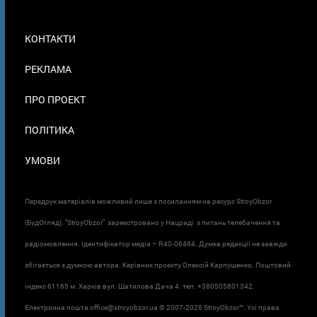
МЕНЮ
КОНТАКТИ
В
ПОДВАЛЕ
РЕКЛАМА
ПРО ПРОЕКТ
ПОЛІТИКА
УМОВИ
Передрук матеріалів можливий лише з посиланням на ресурс StroyObzor
(БудОгляд). "StroyObzor" зареєстровано у Нацраді з питань телебачення та
радіомовлення. Ідентифікатор медіа – R40-06464. Думка редакції не завжди
збігається з думкою автора. Керівник проєкту Олексій Карпушенко. Поштовий
індекс 61165 м. Харків вул. Шатилова Дача 4. тел. +380505801342.
Електронна пошта office@stroyobzor.ua © 2007-
2026 StroyObzor™. Усі права