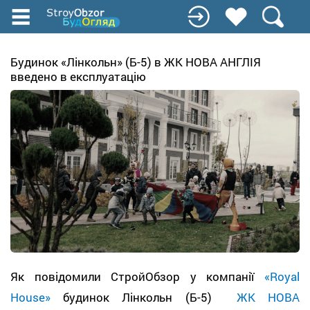
Перейти
до
основного
вмісту
Будинок «Лінкольн» (Б-5) в ЖК НОВА АНГЛІЯ
введено в експлуатацію
Як повідомили СтройОбзор у компанії
«Royal
House»
будинок Лінкольн (Б-5)
ЖК НОВА