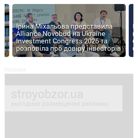
Ірина Міхальова представила
К
Alliance Novobud на Ukraine
п
Investment Congress 2026 та
б
розповіла про довіру інвесторів
б