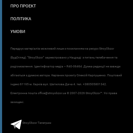
ПРО ПРОЕКТ
ПОЛІТИКА
УМОВИ
Передрук матеріалів можливий лише з посиланням на ресурс StroyObzor
(БудОгляд). "StroyObzor" зареєстровано у Нацраді з питань телебачення та
радіомовлення. Ідентифікатор медіа – R40-06464. Думка редакції не завжди
збігається з думкою автора. Керівник проєкту Олексій Карпушенко. Поштовий
індекс 61165 м. Харків вул. Шатилова Дача 4. тел. +380505801342.
Електронна пошта office@stroyobzor.ua © 2007-
2026 StroyObzor™. Усі права
захищені.
StroyObzor Телеграм