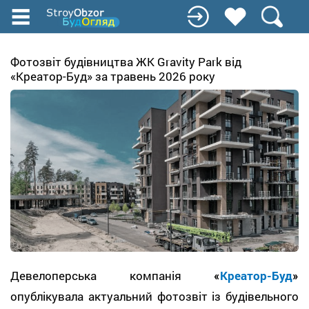
Перейти
до
основного
вмісту
Фотозвіт будівництва ЖК Gravity Park від
«Креатор-Буд» за травень 2026 року
Девелоперська компанія
«
Креатор-Буд
»
опублікувала актуальний фотозвіт із будівельного