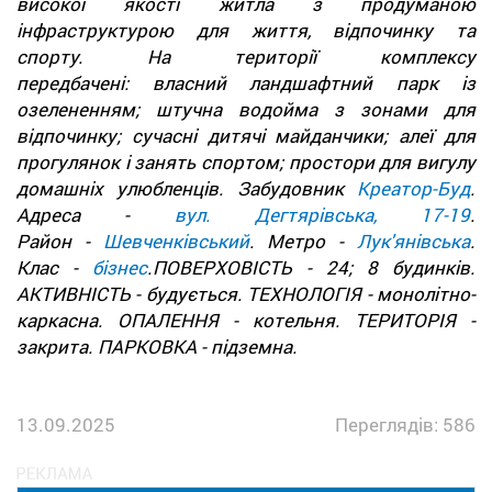
високої якості житла з продуманою
інфраструктурою для життя, відпочинку та
спорту. На території комплексу
передбачені: власний ландшафтний парк із
озелененням; штучна водойма з зонами для
відпочинку; сучасні дитячі майданчики; алеї для
прогулянок і занять спортом; простори для вигулу
домашніх улюбленців.
Забудовник
Креатор-Буд
.
Адреса -
вул. Дегтярівська, 17-19
.
Район -
Шевченківський
. Метро -
Лук'янівська
.
Клас -
бізнес
.ПОВЕРХОВІСТЬ - 24; 8 будинків.
АКТИВНІСТЬ - будується. ТЕХНОЛОГІЯ - монолітно-
каркасна. ОПАЛЕННЯ - котельня. ТЕРИТОРІЯ -
закрита. ПАРКОВКА - підземна.
13.09.2025
Переглядів: 586