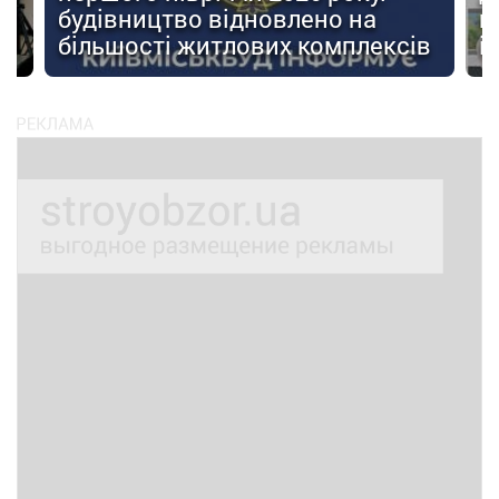
будівництво відновлено на
п
ів
більшості житлових комплексів
і