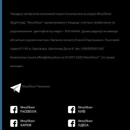
Передрук матеріалів можливий лише з посиланням на ресурс StroyObzor
(БудОгляд). "StroyObzor" зареєстровано у Нацраді з питань телебачення та
радіомовлення. Ідентифікатор медіа – R40-06464. Думка редакції не завжди
збігається з думкою автора. Керівник проєкту Олексій Карпушенко. Поштовий
індекс 61165 м. Харків вул. Шатилова Дача 4. тел. +380505801342.
Електронна пошта office@stroyobzor.ua © 2007-
2026 StroyObzor™. Усі права
захищені.
StroyObzor Телеграм
StroyObzor
StroyObzor
FACEBOOK
КИЇВ
StroyObzor
StroyObzor
ХАРКІВ
ОДЕСА