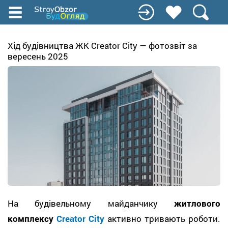
Перейти
до
основного
вмісту
Хід будівництва ЖК Creator City — фотозвіт за
вересень 2025
На будівельному майданчику
житлового
комплексу
Creator City
активно тривають роботи.