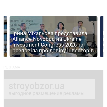
Ірина Міхальова представила
К
Alliance Novobud на Ukraine
п
Investment Congress 2026 та
б
розповіла про довіру інвесторів
б