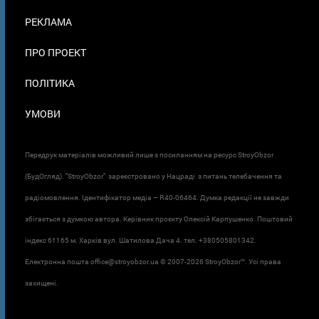
ПОДВАЛЕ
РЕКЛАМА
ПРО ПРОЕКТ
ПОЛІТИКА
УМОВИ
Передрук матеріалів можливий лише з посиланням на ресурс StroyObzor
(БудОгляд). "StroyObzor" зареєстровано у Нацраді з питань телебачення та
радіомовлення. Ідентифікатор медіа – R40-06464. Думка редакції не завжди
збігається з думкою автора. Керівник проєкту Олексій Карпушенко. Поштовий
індекс 61165 м. Харків вул. Шатилова Дача 4. тел. +380505801342.
Електронна пошта office@stroyobzor.ua © 2007-
2026 StroyObzor™. Усі права
захищені.