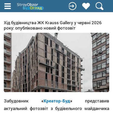
Перейти
до
основного
вмісту
Хід будівництва ЖК Krauss Gallery у червні 2026
року: опубліковано новий фотозвіт
Забудовник
«
Креатор-Буд
»
представив
актуальний фотозвіт з будівельного майданчика