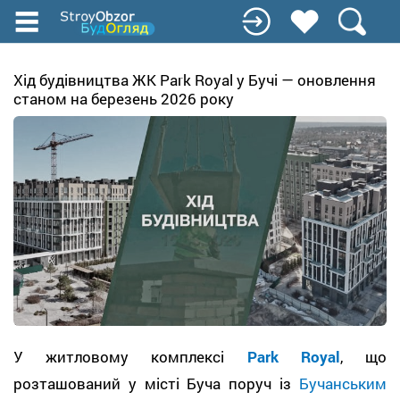
Перейти
до
основного
вмісту
Хід будівництва ЖК Park Royal у Бучі — оновлення
станом на березень 2026 року
У житловому комплексі
Park Royal
, що
розташований у місті Буча поруч із
Бучанським