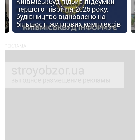
Київміськбуд підбив підсумки
м
першого півріччя 2026 року:
д
будівництво відновлено на
п
ів
більшості житлових комплексів
і