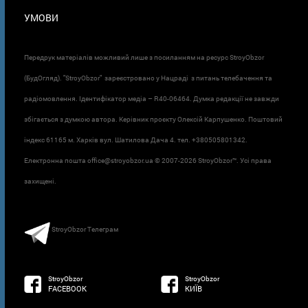
УМОВИ
Передрук матеріалів можливий лише з посиланням на ресурс StroyObzor
(БудОгляд). "StroyObzor" зареєстровано у Нацраді з питань телебачення та
радіомовлення. Ідентифікатор медіа – R40-06464. Думка редакції не завжди
збігається з думкою автора. Керівник проєкту Олексій Карпушенко. Поштовий
індекс 61165 м. Харків вул. Шатилова Дача 4. тел. +380505801342.
Електронна пошта office@stroyobzor.ua © 2007-
2026 StroyObzor™. Усі права
захищені.
StroyObzor Телеграм
StroyObzor
StroyObzor
FACEBOOK
КИЇВ