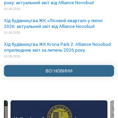
року: актуальний звіт від Alliance Novobud
03.08.2026
Хід будівництва ЖК «Лісовий квартал» у липні
2026: актуальний звіт від Alliance Novobud
03.08.2026
Хід будівництва ЖК Krona Park 2: Alliance Novobud
оприлюднив звіт за липень 2026 року
03.08.2026
ВСІ НОВИНИ
U
О