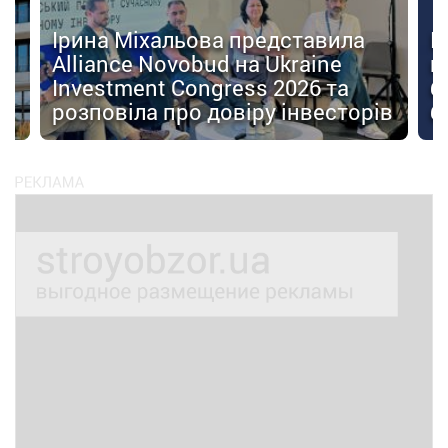
Ірина Міхальова представила
К
Alliance Novobud на Ukraine
п
Investment Congress 2026 та
б
розповіла про довіру інвесторів
б