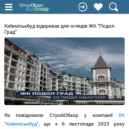
Перейти
до
основного
вмісту
Київміськбуд відкриває для оглядів ЖК “Подол
Град”
Як повідомили СтройОбзор у компанії
ХК
“Київміськбуд”
, що з 6 листопада 2023 року