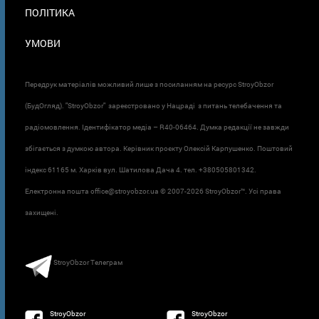
ПОЛІТИКА
УМОВИ
Передрук матеріалів можливий лише з посиланням на ресурс StroyObzor
(БудОгляд). "StroyObzor" зареєстровано у Нацраді з питань телебачення та
радіомовлення. Ідентифікатор медіа – R40-06464. Думка редакції не завжди
збігається з думкою автора. Керівник проєкту Олексій Карпушенко. Поштовий
індекс 61165 м. Харків вул. Шатилова Дача 4. тел. +380505801342.
Електронна пошта office@stroyobzor.ua © 2007-
2026 StroyObzor™. Усі права
захищені.
StroyObzor Телеграм
StroyObzor
StroyObzor