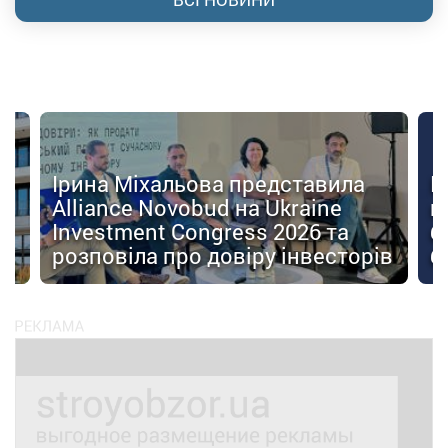
Ірина Міхальова представила
К
Alliance Novobud на Ukraine
п
Investment Congress 2026 та
б
розповіла про довіру інвесторів
б