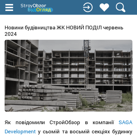
Перейти
до
основного
вмісту
Новини будівництва ЖК НОВИЙ ПОДІЛ червень
2024
Як повідомили СтройОбзор в компанії
SAGA
Development
у сьомій та восьмій секціях будинку