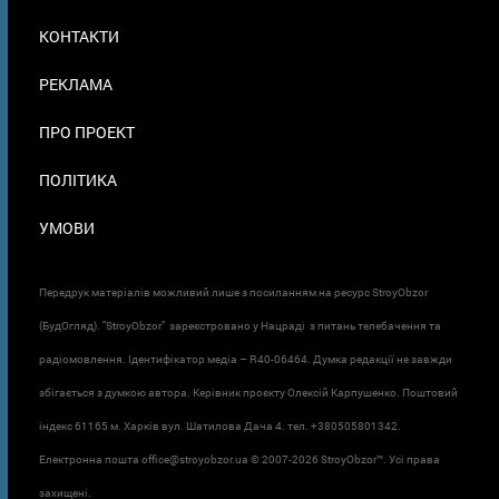
МЕНЮ
КОНТАКТИ
В
ПОДВАЛЕ
РЕКЛАМА
ПРО ПРОЕКТ
ПОЛІТИКА
УМОВИ
Передрук матеріалів можливий лише з посиланням на ресурс StroyObzor
(БудОгляд). "StroyObzor" зареєстровано у Нацраді з питань телебачення та
радіомовлення. Ідентифікатор медіа – R40-06464. Думка редакції не завжди
збігається з думкою автора. Керівник проєкту Олексій Карпушенко. Поштовий
індекс 61165 м. Харків вул. Шатилова Дача 4. тел. +380505801342.
Електронна пошта office@stroyobzor.ua © 2007-
2026 StroyObzor™. Усі права
захищені.