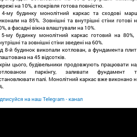
ережі на 10%, а покрівля готова повністю.
 4-му будинку монолітний каркас та сходові марш
иконали на 85%. Зовнішні та внутрішні стіни готові н
0%, а фасадні вікна влаштували на 10%.
 5-му будинку монолітний каркас готовий на 80%, 
нутрішні та зовнішні стіни зведені на 60%.
ід 8-й будинок викопали котлован, а фундамента плит
лаштована на 45 відсотків.
крім цього, будівельники продовжують працювати на
отлованом паркінгу, заливати фундамент т
становлювати палі. Монолітний каркас вже виконано н
%.
дписуйся на наш Telegram - канал