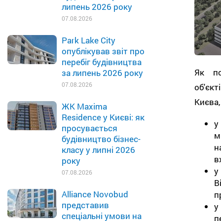
липень 2026 року
07.08.2026
Park Lake City
опублікував звіт про
перебіг будівництва
Як п
за липень 2026 року
07.08.2026
об'єкт
Києва,
ЖК Maxima
Residence у Києві: як
у
просувається
м
будівництво бізнес-
н
класу у липні 2026
в
року
у
07.08.2026
В
Alliance Novobud
п
представив
у
спеціальні умови на
п