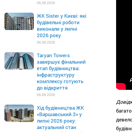
06.08.2026
ЖК Sister у Києві: які
будівельні роботи
виконали у липні
2026 року
06.08.2026
Taryan Towers
завершує фінальний
етап будівництва:
інфраструктуру
комплексу готують
до відкриття
06.08.2026
Довід
Хід будівництва ЖК
ба
«Варшавський 3» у
девел
липні 2026 року:
актуальний стан
будів