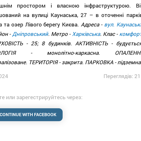
ішнім простором і власною інфраструктурою. Ві
ований на вулиці Каунаська, 27 – в оточенні парків
в та озер Лівого берегу Києва.
Адреса -
вул. Каунаськ
йон -
Дніпровський
. Метро -
Харківська
. Клас -
комфор
ХОВІСТЬ - 25; 8 будинків. АКТИВНІСТЬ - будується
ОЛОГІЯ - монолітно-каркасна. ОПАЛЕНН
ралізоване. ТЕРИТОРІЯ - закрита. ПАРКОВКА - підземна
024
Переглядів: 21
е или зарегестрируйтесь через:
CONTINUE WITH FACEBOOK