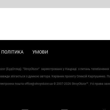
ПОЛІТИКА
УМОВИ
zor (БудОгляд). "StroyObzor" зареєстровано у Нацраді з питань телебачення 
 завжди збігається з думкою автора. Керівник проєкту Олексій Карпушенко. 
лектронна пошта office@stroyobzor.ua © 2007-
2026 StroyObzor™. Усі права зах