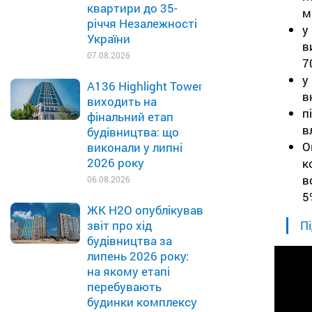
квартири до 35-
м
річчя Незалежності
у
України
в
07.08.2026
7
у
A136 Highlight Tower
в
виходить на
п
фінальний етап
в
будівництва: що
О
виконали у липні
2026 року
к
в
06.08.2026
5
ЖК H2O опублікував
Пі
звіт про хід
будівництва за
липень 2026 року:
на якому етапі
перебувають
будинки комплексу