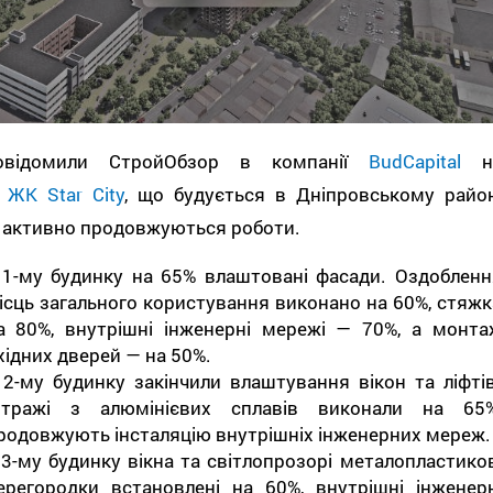
овідомили СтройОбзор в компанії
BudCapital
н
і
ЖК Star City
, що будується в Дніпровському район
 активно продовжуються роботи.
 1-му будинку на 65% влаштовані фасади. Оздобленн
ісць загального користування виконано на 60%, стяжк
а 80%, внутрішні інженерні мережі — 70%, а монта
хідних дверей — на 50%.
 2-му будинку закінчили влаштування вікон та ліфтів
ітражі з алюмінієвих сплавів виконали на 65%
родовжують інсталяцію внутрішніх інженерних мереж
 3-му будинку вікна та світлопрозорі металопластиков
ерегородки встановлені на 60%, внутрішні інженерн