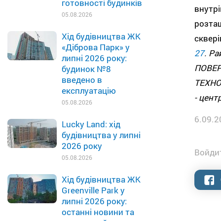
готовності будинків
внутр
05.08.2026
розташ
Хід будівництва ЖК
сквері
«Діброва Парк» у
27
. Ра
липні 2026 року:
ПОВЕР
будинок №8
введено в
ТЕХН
експлуатацію
- цент
05.08.2026
6.09.2
Lucky Land: хід
будівництва у липні
2026 року
Войдит
05.08.2026
Хід будівництва ЖК
Greenville Park у
липні 2026 року:
останні новини та