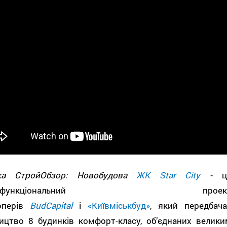
ка СтройОбзор: Новобудова
ЖК Star City
-
ц
гатофункціональний проек
оперів
BudCapital
і
«Київміськбуд»
, який передбача
ництво 8 будинків комфорт-класу, об’єднаних велики