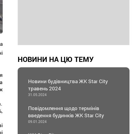
а
і
НОВИНИ НА ЦЮ ТЕМУ
я
Новини будівництва ЖК Star City
а
травень 2024
ж
31.05.2024
.
Повідомлення щодо термінів
,
введення будинків ЖК Star City
.
09.01.2024
і
і