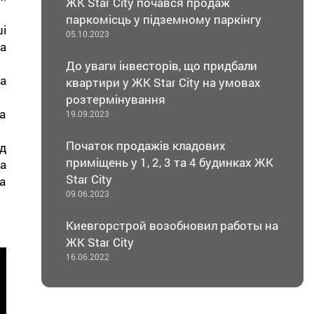
ЖК Star City почався продаж
паркомісць у підземному паркінгу
і
05.10.2023
а
До уваги інвесторів, що придбали
а
квартири у ЖК Star City на умовах
розтермінування
а
19.09.2023
Початок продажів кладових
д
приміщень у 1, 2, 3 та 4 будинках ЖК
а
Star City
а
09.06.2023
Киевгорстрой возобновил работы на
ЖК Star City
16.06.2022