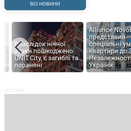
ВСІ НОВИНИ
Alliance Nov
представив
Внаслідок нічної
спеціальні у
атаки пошкоджено
квартири до 
UNIT.City, є загиблі та
Незалежност
поранені
України