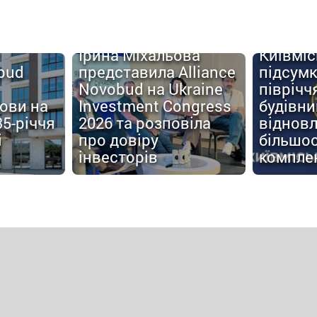
Ірина Міхальова
Київміс
obud
представила Alliance
підсум
Novobud на Ukraine
піврічч
мови на
Investment Congress
будівн
35-річчя
2026 та розповіла
відновл
і
про довіру
більшос
інвесторів
компле