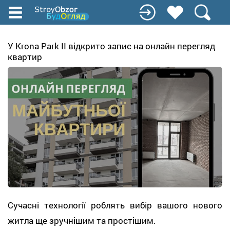
Перейти
до
основного
вмісту
У Krona Park II відкрито запис на онлайн перегляд
квартир
Сучасні технології роблять вибір вашого нового
житла ще зручнішим та простішим.