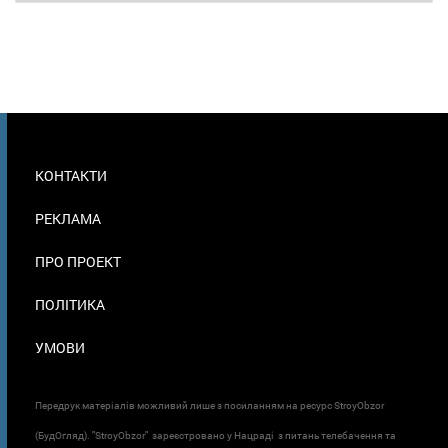
МЕНЮ
КОНТАКТИ
В
ПОДВАЛЕ
РЕКЛАМА
ПРО ПРОЕКТ
ПОЛІТИКА
УМОВИ
Передрук матеріалів можливий лише з посиланням на ресурс StroyObzor
(БудОгляд). "StroyObzor" зареєстровано у Нацраді з питань телебачення та