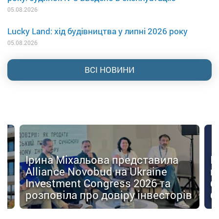
05.08.2026
Lucky Land: хід будівництва у липні 2026 року
05.08.2026
ВСІ НОВИНИ
Ірина Міхальова представила
К
Alliance Novobud на Ukraine
п
Investment Congress 2026 та
б
розповіла про довіру інвесторів
б