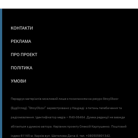
МЕНЮ
КОНТАКТИ
В
ПОДВАЛЕ
РЕКЛАМА
ПРО ПРОЕКТ
ПОЛІТИКА
УМОВИ
Передрук матеріалів можливий лише з посиланням на ресурс StroyObzor
(БудОгляд). "StroyObzor" зареєстровано у Нацраді з питань телебачення та
радіомовлення. Ідентифікатор медіа – R40-06464. Думка редакції не завжди
збігається з думкою автора. Керівник проєкту Олексій Карпушенко. Поштовий
індекс 61165 м. Харків вул. Шатилова Дача 4. тел. +380505801342.