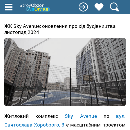
Перейти
до
основного
вмісту
ЖК Sky Avenue: оновлення про хід будівництва
листопад 2024
Житловий комплекс
Sky Avenue
по
вул.
Святослава Хороброго, 3
є масштабним проєктом