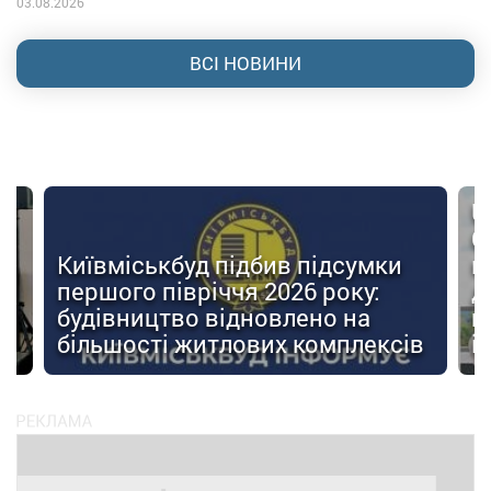
03.08.2026
ВСІ НОВИНИ
U
О
Київміськбуд підбив підсумки
м
першого півріччя 2026 року:
д
будівництво відновлено на
п
ів
більшості житлових комплексів
і