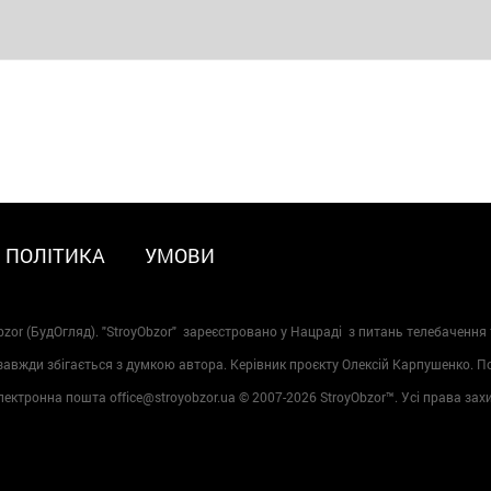
ПОЛІТИКА
УМОВИ
zor (БудОгляд). "StroyObzor" зареєстровано у Нацраді з питань телебачення 
 завжди збігається з думкою автора. Керівник проєкту Олексій Карпушенко. 
лектронна пошта office@stroyobzor.ua © 2007-
2026 StroyObzor™. Усі права зах