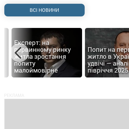
ВСІ НОВИНИ
Експерт: на
первинному ринку
Попит на пер
житла зростання
житло в Украї
попиту
удвічі — аналі
малоймовірне
півріччя 2025