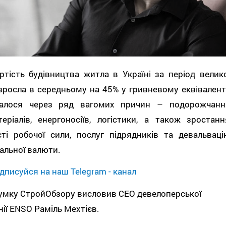
ртість будівництва житла в Україні за період велико
зросла в середньому на 45% у гривневому еквіваленті
алося через ряд вагомих причин – подорожчанн
еріалів, енергоносіїв, логістики, а також зростанн
сті робочої сили, послуг підрядників та девальваці
альної валюти.
дписуйся на наш Telegram - канал
умку СтройОбзору висловив СЕО девелоперської
ії ENSO Раміль Мехтієв.