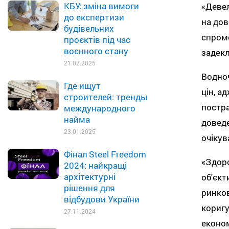
КБУ: зміна вимоги
«Девел
до експертизи
на дов
будівельних
спромо
проєктів під час
воєнного стану
задекл
21.02.2025
Водноч
Где ищут
цін, а
строителей: тренды
постра
международного
найма
доведе
23.01.2025
очікув
Фінал Steel Freedom
«Здоро
2024: найкращі
архітектурні
об'єкт
рішення для
ринков
відбудови України
коригу
27.11.2024
економ