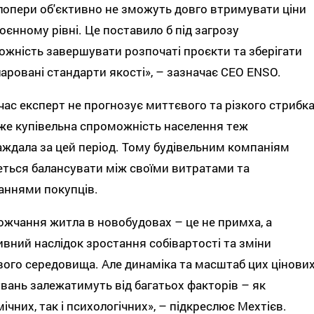
опери об'єктивно не зможуть довго втримувати ціни
оєнному рівні. Це поставило б під загрозу
жність завершувати розпочаті проєкти та зберігати
аровані стандарти якості», – зазначає СЕО ENSO.
ас експерт не прогнозує миттєвого та різкого стрибк
дже купівельна спроможність населення теж
ждала за цей період. Тому будівельним компаніям
ться балансувати між своїми витратами та
аннями покупців.
жчання житла в новобудовах – це не примха, а
ивний наслідок зростання собівартості та зміни
ого середовища. Але динаміка та масштаб цих цінови
вань залежатимуть від багатьох факторів – як
ічних, так і психологічних», – підкреслює Мехтієв.