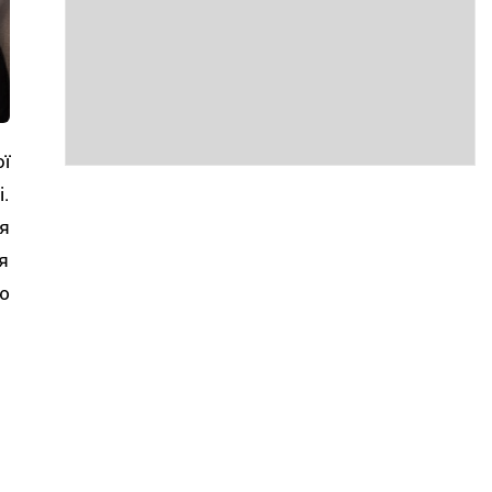
ї
.
я
я
ю