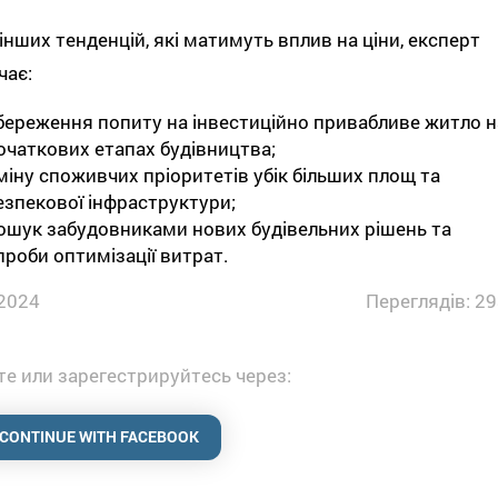
інших тенденцій, які матимуть вплив на ціни, експерт
чає:
береження попиту на інвестиційно привабливе житло н
очаткових етапах будівництва;
міну споживчих пріоритетів убік більших площ та
езпекової інфраструктури;
ошук забудовниками нових будівельних рішень та
проби оптимізації витрат.
2024
Переглядів: 29
е или зарегестрируйтесь через:
CONTINUE WITH FACEBOOK