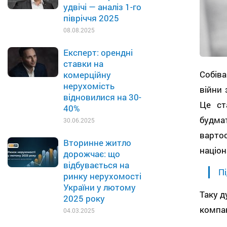
удвічі — аналіз 1-го
півріччя 2025
08.08.2025
Експерт: орендні
ставки на
Собіва
комерційну
нерухомість
війни 
відновилися на 30-
Це ст
40%
будмат
30.06.2025
варто
Вторинне житло
націон
дорожчає: що
відбувається на
Пі
ринку нерухомості
України у лютому
Таку д
2025 року
компан
04.03.2025