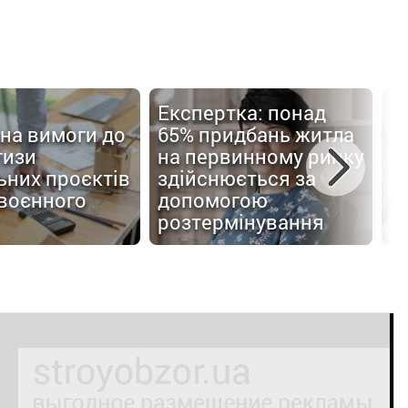
Експертка: понад
іна вимоги до
65% придбань житла
Е
тизи
на первинному ринку
б
ьних проєктів
здійснюється за
в
 воєнного
допомогою
в
розтермінування
У