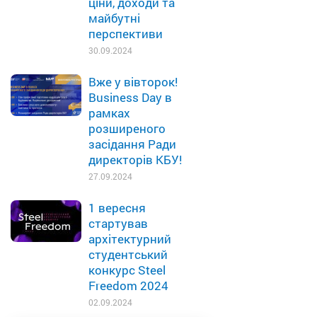
ціни, доходи та
майбутні
перспективи
30.09.2024
Вже у вівторок!
Business Day в
рамках
розширеного
засідання Ради
директорів КБУ!
27.09.2024
1 вересня
стартував
архітектурний
студентський
конкурс Steel
Freedom 2024
02.09.2024