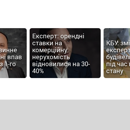
Експерт: орендні
ставки на
КБУ: зм
винне
комерційну
експер
ні впав
нерухомість
будівел
з 1-го
відновилися на 30-
під час
40%
стану