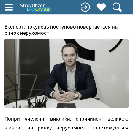
Перейти
до
основного
вмісту
Експерт: покупець поступово повертається на
ринок нерухомості
Попри численні виклики, спричинені великою
війною, на ринку нерухомості простежується