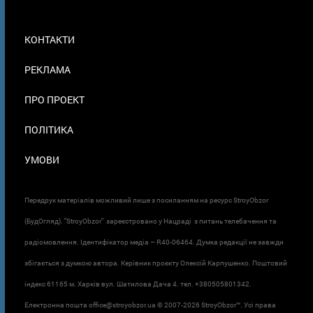
МЕНЮ
КОНТАКТИ
В
ПОДВАЛЕ
РЕКЛАМА
ПРО ПРОЕКТ
ПОЛІТИКА
УМОВИ
Передрук матеріалів можливий лише з посиланням на ресурс StroyObzor
(БудОгляд). "StroyObzor" зареєстровано у Нацраді з питань телебачення та
радіомовлення. Ідентифікатор медіа – R40-06464. Думка редакції не завжди
збігається з думкою автора. Керівник проєкту Олексій Карпушенко. Поштовий
індекс 61165 м. Харків вул. Шатилова Дача 4. тел. +380505801342.
Електронна пошта office@stroyobzor.ua © 2007-
2026 StroyObzor™. Усі права