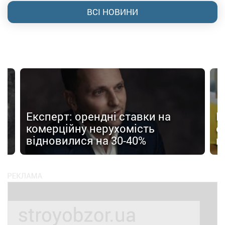
ВСІ НОВИНИ
Експерт: орендні ставки на
К
о
комерційну нерухомість
е
відновилися на 30-40%
п