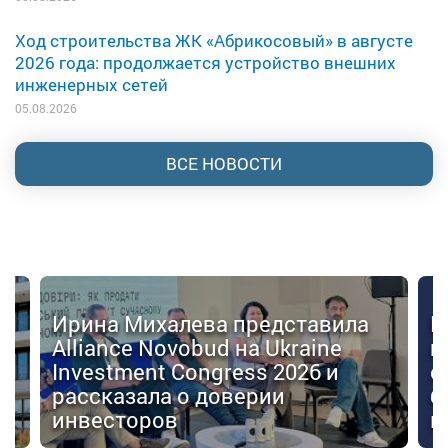
Ход строительства ЖК «Абрикосовый» в августе
2026 года: продолжается устройство внешних
инженерных сетей
05.08.2026
ВСЕ НОВОСТИ
Ирина Михалева представила
К
Alliance Novobud на Ukraine
п
Investment Congress 2026 и
с
рассказала о доверии
б
инвесторов
к