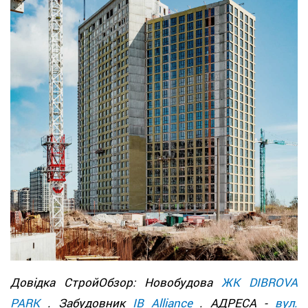
Довідка СтройОбзор: Новобудова
ЖК DIBROVA
PARK
. Забудовник
IB Alliance
. АДРЕСА -
вул.