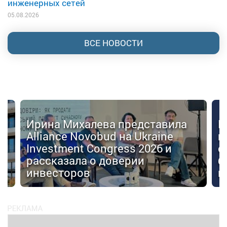
инженерных сетей
05.08.2026
ВСЕ НОВОСТИ
Ирина Михалева представила
К
Alliance Novobud на Ukraine
п
Investment Congress 2026 и
с
рассказала о доверии
б
инвесторов
к