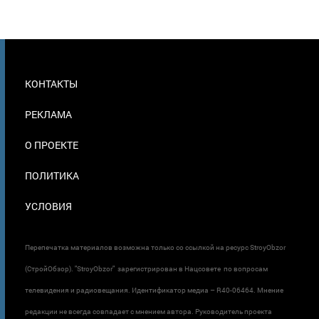
МЕНЮ
КОНТАКТЫ
В
ПОДВАЛЕ
РЕКЛАМА
О ПРОЕКТЕ
ПОЛИТИКА
УСЛОВИЯ
Перепечатка материалов возможна только со ссылкой на ресурс StroyObzor
(СтройОбзор). "StroyObzor" зарегистрирован в Нацсовете по вопросам
телевидения и радиовещания. Идентификатор медиа – R40-06464. Мнение
редакции не всегда совпадает с мнением автора. Руководитель проекта