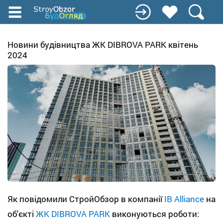
Перейти
к
основному
содержанию
Новини будівництва ЖК DIBROVA PARK квітень
2024
Як повідомили СтройОбзор в компанії
IB Alliance
на
об'єкті
ЖК DIBROVA PARK
виконуються роботи: