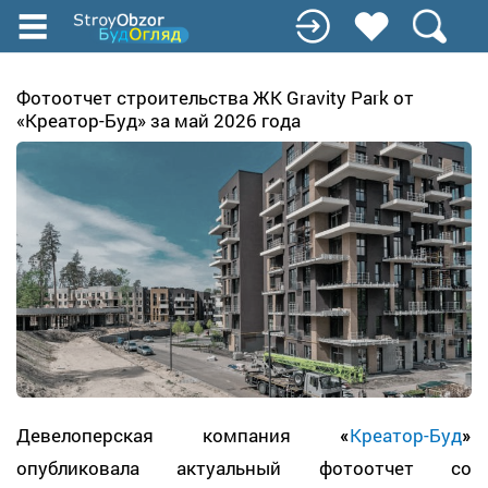
Перейти
к
основному
содержанию
Фотоотчет строительства ЖК Gravity Park от
«Креатор-Буд» за май 2026 года
Девелоперская компания
«
Креатор-Буд
»
опубликовала актуальный фотоотчет со