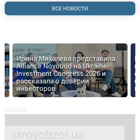
ВСЕ НОВОСТИ
Ирина Михалева представила
К
Alliance Novobud на Ukraine
п
Investment Congress 2026 и
с
рассказала о доверии
б
инвесторов
к