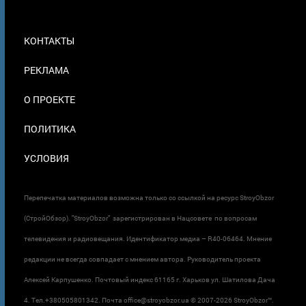
МЕНЮ
КОНТАКТЫ
В
ПОДВАЛЕ
РЕКЛАМА
О ПРОЕКТЕ
ПОЛИТИКА
УСЛОВИЯ
Перепечатка материалов возможна только со ссылкой на ресурс StroyObzor
(СтройОбзор). "StroyObzor" зарегистрирован в Нацсовете по вопросам
телевидения и радиовещания. Идентификатор медиа – R40-06464. Мнение
редакции не всегда совпадает с мнением автора. Руководитель проекта
Алексей Карпушенко. Почтовый индекс 61165 г. Харьков ул. Шатилова Дача
4. Тел.+380505801342. Почта office@stroyobzor.ua © 2007-
2026 StroyObzor™.