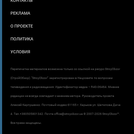
КОНТАКТЫ
В
ПОДВАЛЕ
РЕКЛАМА
О ПРОЕКТЕ
ПОЛИТИКА
УСЛОВИЯ
Перепечатка материалов возможна только со ссылкой на ресурс StroyObzor
(СтройОбзор). "StroyObzor" зарегистрирован в Нацсовете по вопросам
телевидения и радиовещания. Идентификатор медиа – R40-06464. Мнение
редакции не всегда совпадает с мнением автора. Руководитель проекта
Алексей Карпушенко. Почтовый индекс 61165 г. Харьков ул. Шатилова Дача
4. Тел.+380505801342. Почта office@stroyobzor.ua © 2007-
2026 StroyObzor™.
Все права защищены.