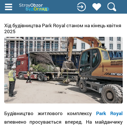
Перейти
к
основному
содержанию
Хід будівництва Park Royal станом на кінець квітня
2025
Будівництво житлового комплексу
Park Royal
впевнено просувається вперед. На майданчику