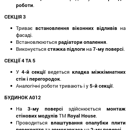
роботи
.
СЕКЦІЯ 3
Триває
встановлення віконних відливів
на
фасаді.
Встановлюються
радіатори опалення
.
Виконується
стяжка підлоги
на
7-му поверсі
.
СЕКЦІЇ 4 ТА 5
У
4-й секції
ведеться
кладка міжкімнатних
стін і перегородок
.
Аналогічні роботи тривають і у
5-й секції
.
БУДИНОК А012
На
3-му поверсі
здійснюється
монтаж
стінових модулів
ТМ
Royal House
.
Проводиться
влаштування опалубки плити
перекриття
та
армокаркаса
на
2-му поверсі
.