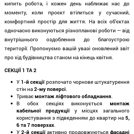
кипить робота, і кожен день наближає нас до
моменту, коли проєкт втілиться у сучасний,
комфортний простір для життя. На всіх об’єктах
одночасно виконуються різнопланові роботи — від
внутрішнього оздоблення до благоустрою
території. Пропонуємо вашій увазі оновлений звіт
про хід будівництва станом на кінець квітня.
СЕКЦІЇ 1 ТА 2
У
1-й секції
розпочато чорнове штукатурення
стін на
2-му поверсі
.
Триває
монтаж ліфтового обладнання
.
В обох секціях виконується
монтаж
кабельної продукції
у місцях загального
користування з підведенням до квартир на
5,
6 та 7 поверхах
.
У
2-й секції
активно продовжуються
фасадні