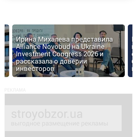
Ирина Михалева представила
К
Alliance Novobud на Ukraine
п
Investment Congress 2026 и
с
рассказала о доверии
б
инвесторов
к