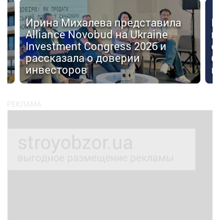
Ирина Михалева представила
К
Alliance Novobud на Ukraine
п
Investment Congress 2026 и
с
рассказала о доверии
б
инвесторов
к