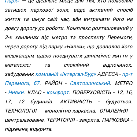
Парк»
— це ідеальне місце для тих, хто полюбляє
затишок паркової зони, веде активний спосіб
життя та цінує свій час, аби витрачати його на
довгу дорогу до роботи. Комплекс розташований у
3-х хвилинах від метро та проспекту Перемоги,
через дорогу від парку «Нивки», що дозволяє його
мешканцям вдало поєднувати динамічне життя у
мегаполісі та спокійний відпочинок.
забудовник
компаній «Інтергал-Буд»
АДРЕСА -
пр-т
Перемоги, 67
. РАЙОН -
Святошинський
. МЕТРО
-
Нивки
. КЛАС -
комфорт
. ПОВЕРХОВІСТЬ - 12, 16,
17; 12 будинків. АКТИВНІСТЬ - будується.
ТЕХНОЛОГІЯ - монолітно-каркасна. ОПАЛЕННЯ -
централізоване. ТЕРИТОРІЯ - закрита. ПАРКОВКА -
підземна, відкрита.