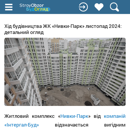
Перейти
к
основному
содержанию
Хід будівництва ЖК «Нивки-Парк» листопад 2024:
детальний огляд
Житловий комплекс «
Нивки-Парк
» від
компаній
«Інтергал-Буд»
відзначається вигідним