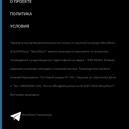
О ПРОЕКТЕ
ПОЛИТИКА
УСЛОВИЯ
Перепечатка материалов возможна только со ссылкой на ресурс StroyObzor
(СтройОбзор). "StroyObzor" зарегистрирован в Нацсовете по вопросам
телевидения и радиовещания. Идентификатор медиа – R40-06464. Мнение
редакции не всегда совпадает с мнением автора. Руководитель проекта
Алексей Карпушенко. Почтовый индекс 61165 г. Харьков ул. Шатилова Дача
4. Тел.+380505801342. Почта office@stroyobzor.ua © 2007-
2026 StroyObzor™.
Все права защищены.
StroyObzor Телеграмм