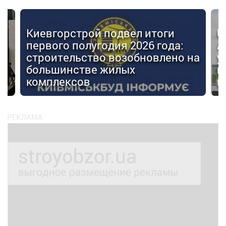
Киевгорстрой подвел итоги
U
первого полугодия 2026 года:
А
строительство возобновлено на
у
большинстве жилых
г
комплексов
м