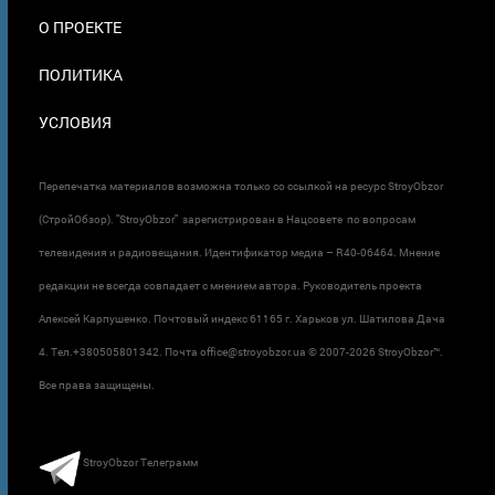
О ПРОЕКТЕ
ПОЛИТИКА
УСЛОВИЯ
Перепечатка материалов возможна только со ссылкой на ресурс StroyObzor
(СтройОбзор). "StroyObzor" зарегистрирован в Нацсовете по вопросам
телевидения и радиовещания. Идентификатор медиа – R40-06464. Мнение
редакции не всегда совпадает с мнением автора. Руководитель проекта
Алексей Карпушенко. Почтовый индекс 61165 г. Харьков ул. Шатилова Дача
4. Тел.+380505801342. Почта office@stroyobzor.ua © 2007-
2026 StroyObzor™.
Все права защищены.
StroyObzor Телеграмм