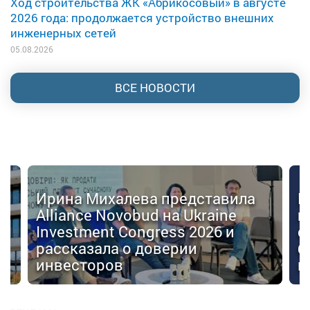
Ход строительства ЖК «Абрикосовый» в августе
2026 года: продолжается устройство внешних
инженерных сетей
05.08.2026
ВСЕ НОВОСТИ
Ирина Михалева представила
К
Alliance Novobud на Ukraine
п
Investment Congress 2026 и
с
рассказала о доверии
б
инвесторов
к