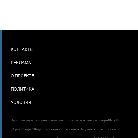
МЕНЮ
КОНТАКТЫ
В
ПОДВАЛЕ
РЕКЛАМА
О ПРОЕКТЕ
ПОЛИТИКА
УСЛОВИЯ
Перепечатка материалов возможна только со ссылкой на ресурс StroyObzor
(СтройОбзор). "StroyObzor" зарегистрирован в Нацсовете по вопросам