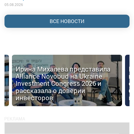
05.08.2026
ВСЕ НОВОСТИ
Ирина Михалева представила
К
Alliance Novobud на Ukraine
п
Investment Congress 2026 и
с
рассказала о доверии
б
инвесторов
к