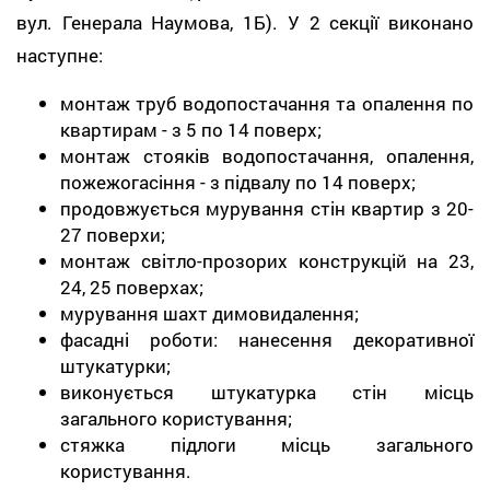
вул. Генерала Наумова, 1Б). У 2 секції виконано
наступне:
монтаж труб водопостачання та опалення по
квартирам - з 5 по 14 поверх;
монтаж стояків водопостачання, опалення,
пожежогасіння - з підвалу по 14 поверх;
продовжується мурування стін квартир з 20-
27 поверхи;
монтаж світло-прозорих конструкцій на 23,
24, 25 поверхах;
мурування шахт димовидалення;
фасадні роботи: нанесення декоративної
штукатурки;
виконується штукатурка стін місць
загального користування;
стяжка підлоги місць загального
користування.