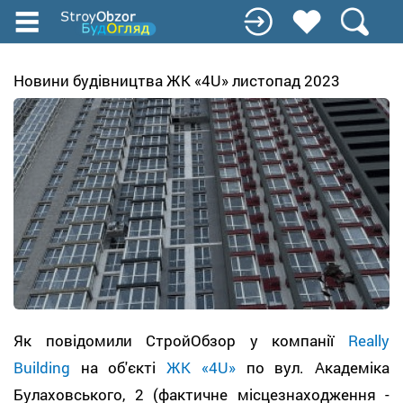
Перейти
к
основному
содержанию
Новини будівництва ЖК «4U» листопад 2023
Як повідомили СтройОбзор у компанії
Really
Building
на об'єкті
ЖК «4U»
по вул. Академіка
Булаховського, 2 (фактичне місцезнаходження -