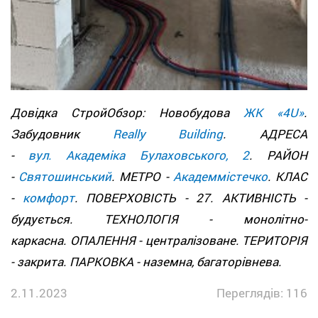
Довідка СтройОбзор: Новобудова
ЖК «4U»
.
Забудовник
Really Building
. АДРЕСА
-
вул. Академіка Булаховського, 2
. РАЙОН
-
Святошинський
. МЕТРО -
Академмістечко
. КЛАС
-
комфорт
. ПОВЕРХОВІСТЬ - 27. АКТИВНІСТЬ -
будується. ТЕХНОЛОГІЯ - монолітно-
каркасна. ОПАЛЕННЯ - централізоване. ТЕРИТОРІЯ
- закрита. ПАРКОВКА - наземна, багаторівнева.
2.11.2023
Переглядів: 116