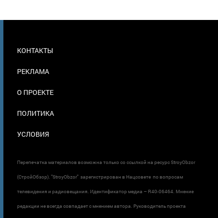
МЕНЮ
КОНТАКТЫ
В
ПОДВАЛЕ
РЕКЛАМА
О ПРОЕКТЕ
ПОЛИТИКА
УСЛОВИЯ
Перепечатка материалов возможна только со ссылкой на ресурс StroyObzor
(СтройОбзор). "StroyObzor" зарегистрирован в Нацсовете по вопросам
телевидения и радиовещания. Идентификатор медиа – R40-06464. Мнение
редакции не всегда совпадает с мнением автора. Руководитель проекта