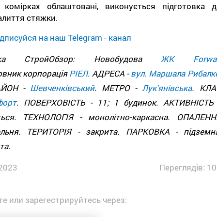
 комірках облаштовані, виконується підготовка д
алиття стяжки.
дписуйся на наш Telegram - канал
дка СтройОбзор: Новобудова
ЖК Forwa
овник корпорація
РІЕЛ
. АДРЕСА -
вул. Маршала Рибалко
АЙОН -
Шевченківський
. МЕТРО -
Лук'янівська
. КЛА
форт
. ПОВЕРХОВІСТЬ - 11; 1 будинок. АКТИВНІСТЬ 
ться. ТЕХНОЛОГІЯ - монолітно-каркасна. ОПАЛЕНН
ельня. ТЕРИТОРІЯ - закрита. ПАРКОВКА - підземна
та.
2023
Переглядів: 10
е или зарегестрируйтесь через: