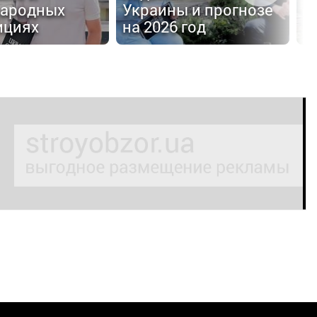
ародных
Украины и прогнозе
с
ициях
на 2026 год
H