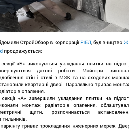
ідомили СтройОбзор в корпорації
РІЕЛ
, будівництво
Ж
rd
продовжується:
 секції «Б» виконується укладання плитки на підлогу
авершуються дахові роботи. Майстри виконал
здоблення стін і стелі в МЗК та на сходових маршах
становили квартирні двері. Паралельно триває монта
адіаторів опалення.
 секції «А» завершили укладання плитки на підлогу
иконали монтаж радіаторів опалення, облаштувал
лектричні щити, розпочинається встановленн
вітильників.
 паркінгу триває прокладання інженерних мереж. Двер