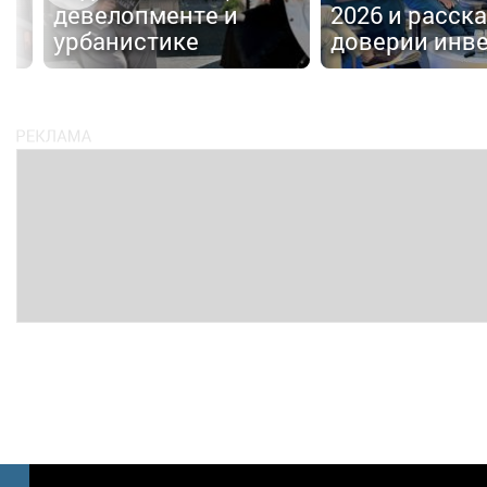
девелопменте и
2026 и расска
е
урбанистике
доверии инв