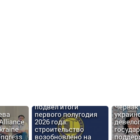
Urban C
Киевгорстрой
#6: Але
подвел итоги
Червак
ева
первого полугодия
украин
Alliance
2026 года:
девело
kraine
строительство
госуда
ongress
возобновлено на
поддер