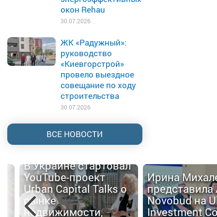
окон Rehau
30.07.2026
ЖК «Радужный»:
руководство
«Киевгорстрой»
провело выездное
совещание по ходу
строительства
30.07.2026
ВСЕ НОВОСТИ
В Украине стартовал
YouTube-проект
Ирина Михал
Urban Capital Talks о
представила 
й
рынке
Novobud на U
недвижимости,
Investment C