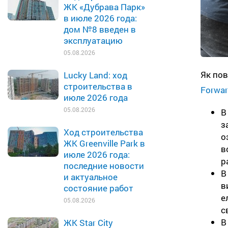
ЖК «Дубрава Парк»
в июле 2026 года:
дом №8 введен в
эксплуатацию
05.08.2026
Як пов
Lucky Land: ход
строительства в
Forwa
июле 2026 года
05.08.2026
В
з
Ход строительства
о
ЖК Greenville Park в
в
июле 2026 года:
р
последние новости
В
и актуальное
в
состояние работ
е
05.08.2026
с
В
ЖК Star City