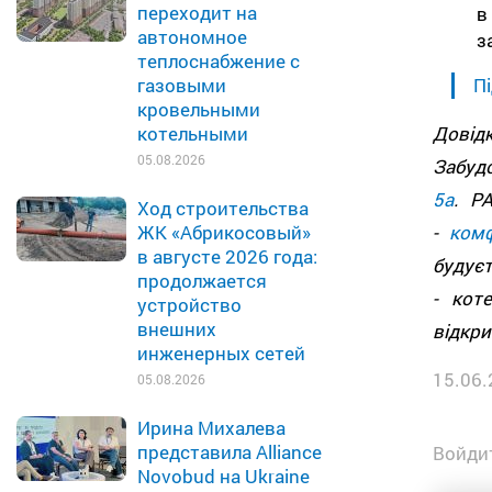
переходит на
в
автономное
з
теплоснабжение с
Пі
газовыми
кровельными
Дові
котельными
05.08.2026
Забуд
5а
. Р
Ход строительства
-
ком
ЖК «Абрикосовый»
в августе 2026 года:
будує
продолжается
- кот
устройство
внешних
відкри
инженерных сетей
15.06.
05.08.2026
Ирина Михалева
представила Alliance
Войдит
Novobud на Ukraine