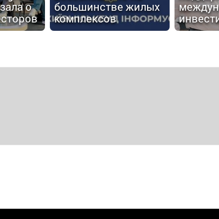
зала о
большинстве жилых
междун
есторов
комплексов
инвест