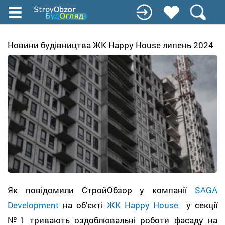
Перейти
к
основному
содержанию
Новини будівництва ЖК Happy House липень 2024
Як повідомили СтройОбзор у компанії
SAGA
Development
на об'єкті
ЖК Happy House
у секції
№1 тривають оздоблювальні роботи фасаду на