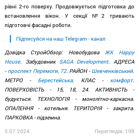
рівні 2-го поверху. Продовжується підготовка до
встановлення вікон. У секції №2 тривають
підготовчі фасадні роботи.
Підписуйся на наш Telegram - канал
Довідка СтройОбзор: Новобудова
ЖК Happy
House
. Забудовник
SAGA Development
. АДРЕСА
-
проспект Перемоги, 72
. РАЙОН -
Шевченківський
.
МЕТРО -
Берестейська
. КЛАС -
комфорт
.
ПОВЕРХОВІСТЬ - 15, 18, 24. АКТИВНІСТЬ -
будується. ТЕХНОЛОГІЯ - монолітно-каркасна.
ОПАЛЕННЯ - котельня. ТЕРИТОРІЯ - закрита.
ПАРКОВКА - підземна.
5.07.2024
Переглядів: 198