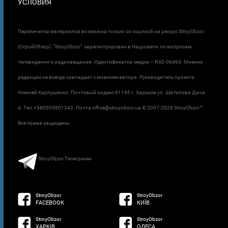
УСЛОВИЯ
Перепечатка материалов возможна только со ссылкой на ресурс StroyObzor
(СтройОбзор). "StroyObzor" зарегистрирован в Нацсовете по вопросам
телевидения и радиовещания. Идентификатор медиа – R40-06464. Мнение
редакции не всегда совпадает с мнением автора. Руководитель проекта
Алексей Карпушенко. Почтовый индекс 61165 г. Харьков ул. Шатилова Дача
4. Тел.+380505801342. Почта office@stroyobzor.ua © 2007-
2026 StroyObzor™.
Все права защищены.
StroyObzor Телеграмм
StroyObzor
StroyObzor
FACEBOOK
КИЇВ
StroyObzor
StroyObzor
ХАРКІВ
ОДЕСА