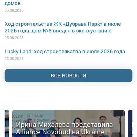
домов
05.08.2026
Ход строительства ЖК «Дубрава Парк» в июле
2026 года: дом №8 введен в эксплуатацию
05.08.2026
Lucky Land: ход строительства в июле 2026 года
05.08.2026
ВСЕ НОВОСТИ
Ирина Михалева представила
К
Alliance Novobud на Ukraine
п