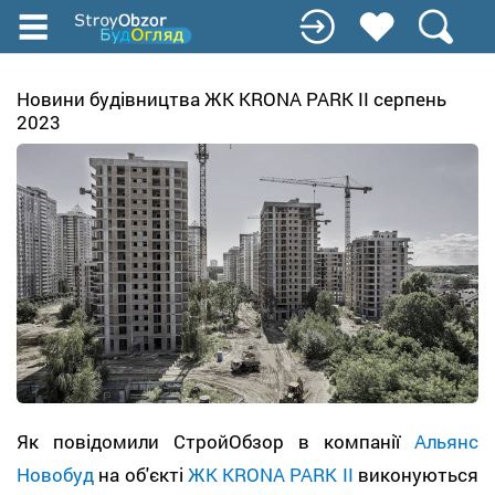
Перейти
к
основному
содержанию
Новини будівництва ЖК KRONA PARK II серпень
2023
Як повідомили СтройОбзор в компанії
Альянс
Новобуд
на об'єкті
ЖК KRONA PARK II
виконуються