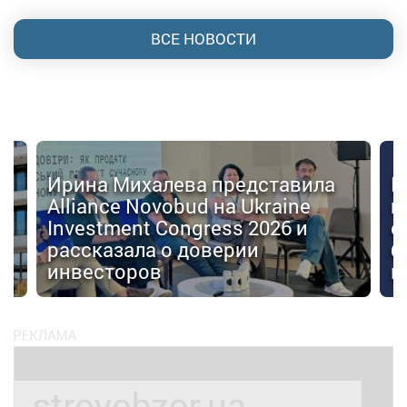
ВСЕ НОВОСТИ
Ирина Михалева представила
К
Alliance Novobud на Ukraine
п
Investment Congress 2026 и
с
рассказала о доверии
б
инвесторов
к