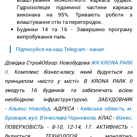
Гідроізоляція підземної частини каркаса
виконана на 95%. Тривають роботи з
влаштування стін та перегородок.
Будинки 14 та 16 - Завершено програму
випробування паль.
Підписуйся на наш Telegram - канал
Довідка СтройОбзор: Новобудова
ЖК KRONA PARK
II
. Комплекс бізнес-класу, який будується за
принципом «місто у місті». В KRONA PARK II
зведуть 16 будинків та забезпечать всією
необхідною інфраструктурою. ЗАБУДОВНИК
-
Альянс Новобуд
. АДРЕСА -
Київська область, м.
Бровари, вул. В'ячеслава Чорновола
. КЛАС -
бізнес
.
ПОВЕРХОВІСТЬ - 8-10, 12-14, 17. АКТИВНІСТЬ -
будується. ТЕХНОЛОГІЯ - монолітно-