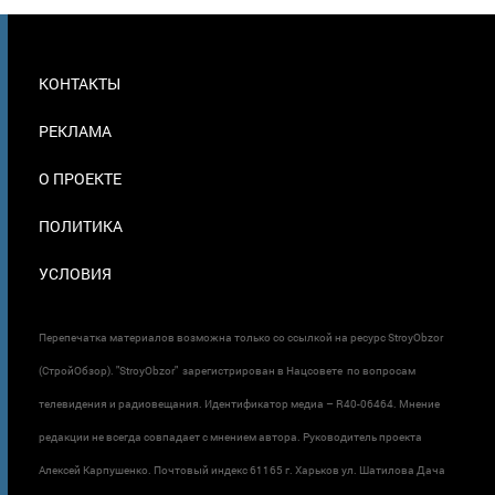
МЕНЮ
КОНТАКТЫ
В
ПОДВАЛЕ
РЕКЛАМА
О ПРОЕКТЕ
ПОЛИТИКА
УСЛОВИЯ
Перепечатка материалов возможна только со ссылкой на ресурс StroyObzor
(СтройОбзор). "StroyObzor" зарегистрирован в Нацсовете по вопросам
телевидения и радиовещания. Идентификатор медиа – R40-06464. Мнение
редакции не всегда совпадает с мнением автора. Руководитель проекта
Алексей Карпушенко. Почтовый индекс 61165 г. Харьков ул. Шатилова Дача