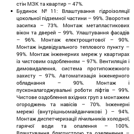
стін МЗК та квартир – 47%.
Будинок №11: Влаштування гідроізоляції
цокольної підземної частини – 99%. Зворотня
засипка – 73%. Монтаж метапластикових
вікон та дверей – 99%. Улаштування фасадів
– 96%. Монтаж електрощитової – 90%.
Монтаж індивідуального теплового пункту –
99%. Монтаж інженерних мереж у квартирах
із чистовим оздобленням – 97%. Вентиляція і
димовидалення, система протипожежного
захисту – 97%. Автоматизація інженерного
обладнання – 90%. Монтаж і
пусконалагоджувальні роботи ліфтів – 99%.
Чистове оздоблення вхідних груп з монтажем
огороджень та навісів – 70%. Інженерні
мережі (внутрішньомайданчикові ) – 94%.
Монтаж диспетчеризації лічильників холодної,
гарячої води та опалення – 100%.
Влаштування благоустрою та озеленення –