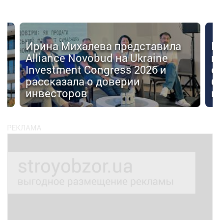
Ирина Михалева представила
К
Alliance Novobud на Ukraine
п
Investment Congress 2026 и
с
рассказала о доверии
б
инвесторов
к