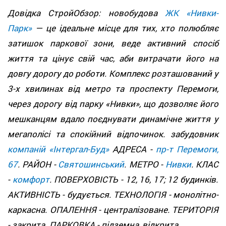
Довідка СтройОбзор: новобудова
ЖК «Нивки-
Парк»
— це ідеальне місце для тих, хто полюбляє
затишок паркової зони, веде активний спосіб
життя та цінує свій час, аби витрачати його на
довгу дорогу до роботи. Комплекс розташований у
3-х хвилинах від метро та проспекту Перемоги,
через дорогу від парку «Нивки», що дозволяє його
мешканцям вдало поєднувати динамічне життя у
мегаполісі та спокійний відпочинок. забудовник
компаній «Інтергал-Буд»
АДРЕСА -
пр-т Перемоги,
67
. РАЙОН -
Святошинський
. МЕТРО -
Нивки
. КЛАС
-
комфорт
. ПОВЕРХОВІСТЬ - 12, 16, 17; 12 будинків.
АКТИВНІСТЬ - будується. ТЕХНОЛОГІЯ - монолітно-
каркасна. ОПАЛЕННЯ - централізоване. ТЕРИТОРІЯ
- закрита. ПАРКОВКА - підземна, відкрита.