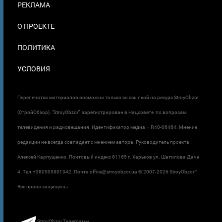
РЕКЛАМА
О ПРОЕКТЕ
ПОЛИТИКА
УСЛОВИЯ
Перепечатка материалов возможна только со ссылкой на ресурс StroyObzor
(СтройОбзор). "StroyObzor" зарегистрирован в Нацсовете по вопросам
телевидения и радиовещания. Идентификатор медиа – R40-06464. Мнение
редакции не всегда совпадает с мнением автора. Руководитель проекта
Алексей Карпушенко. Почтовый индекс 61165 г. Харьков ул. Шатилова Дача
4. Тел.+380505801342. Почта office@stroyobzor.ua © 2007-
2026 StroyObzor™.
Все права защищены.
StroyObzor Телеграмм