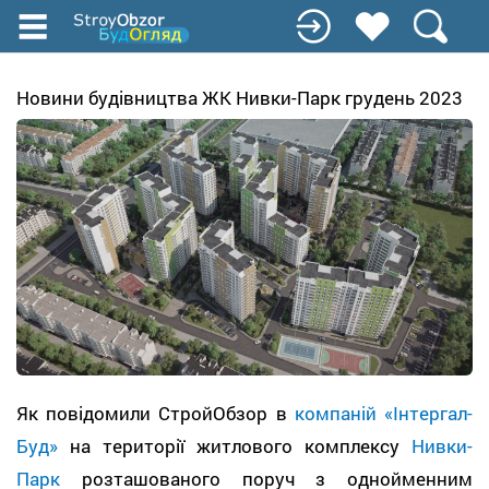
Перейти
к
основному
содержанию
Новини будівництва ЖК Нивки-Парк грудень 2023
Як повідомили СтройОбзор в
компаній «Інтергал-
Буд»
на території житлового комплексу
Нивки-
Парк
розташованого поруч з однойменним