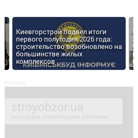
Киевгорстрой подвел итоги
U
первого полугодия 2026 года:
А
строительство возобновлено на
у
большинстве жилых
г
комплексов
м