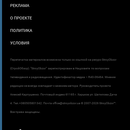
ПОДВАЛЕ
РЕКЛАМА
О ПРОЕКТЕ
ПОЛИТИКА
УСЛОВИЯ
Перепечатка материалов возможна только со ссылкой на ресурс StroyObzor
(СтройОбзор). "StroyObzor" зарегистрирован в Нацсовете по вопросам
телевидения и радиовещания. Идентификатор медиа – R40-06464. Мнение
редакции не всегда совпадает с мнением автора. Руководитель проекта
Алексей Карпушенко. Почтовый индекс 61165 г. Харьков ул. Шатилова Дача
4. Тел.+380505801342. Почта office@stroyobzor.ua © 2007-
2026 StroyObzor™.
Все права защищены.