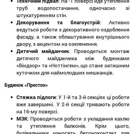
Технічний підвал
: На -1 поверсі йде утеплення
труб водопостачання, одночасно зі
штукатуренням стін.
Декорування та благоустрій
: Активно
ведуться роботи з декоративного оздоблення
фасаду, а також облаштування внутрішнього
двору, з акцентом на озеленення.
Дитячий майданчик
: Проводиться монтаж
дитячого майданчика між будинками
«Віндзор» та «Ноттінгем», що стане затишним
куточком для наймолодших мешканців.
Будинок «Престон»
Стяжка підлоги
: У 1-й та 3-й секціях ці роботи
вже завершені. У 2-й секції тривають роботи
на 16-му поверсі.
МЗК
: Проводяться роботи з укладання кахлю
та утеплення балконів. Крім цього,
будівельники наносять бетоноконтакт для