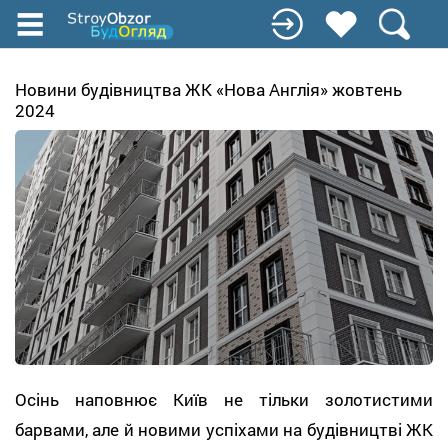
Перейти
к
основному
содержанию
Новини будівництва ЖК «Нова Англія» жовтень
2024
Осінь наповнює Київ не тільки золотистими
барвами, але й новими успіхами на будівництві ЖК