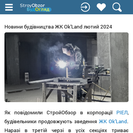
Перейти
к
основному
содержанию
Новини будівництва ЖК Оk’Land лютий 2024
Як повідомили СтройОбзор в корпорації
РІЕЛ
,
будівельники продовжують зведення
ЖК Оk’Land
.
Наразі в третій черзі в усіх секціях триває