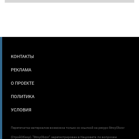
МЕНЮ
КОНТАКТЫ
В
ПОДВАЛЕ
РЕКЛАМА
О ПРОЕКТЕ
ПОЛИТИКА
УСЛОВИЯ
Перепечатка материалов возможна только со ссылкой на ресурс StroyObzor
(СтройОбзор). "StroyObzor" зарегистрирован в Нацсовете по вопросам