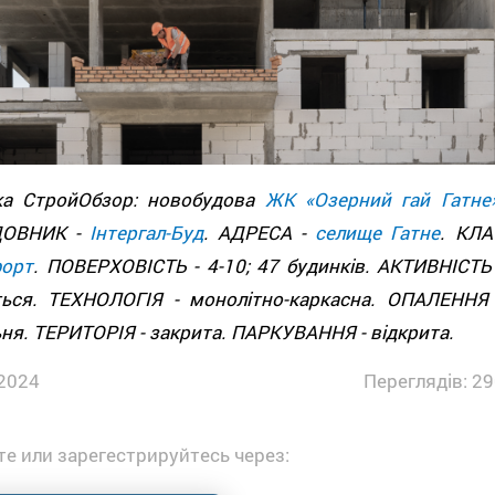
ка СтройОбзор: новобудова
ЖК «Озерний гай Гатне
ДОВНИК -
Інтергал-Буд
. АДРЕСА -
селище Гатне
. КЛА
орт
. ПОВЕРХОВІСТЬ - 4-10; 47 будинків. АКТИВНІСТЬ 
ться. ТЕХНОЛОГІЯ - монолітно-каркасна. ОПАЛЕННЯ 
ня. ТЕРИТОРІЯ - закрита. ПАРКУВАННЯ - відкрита.
2024
Переглядів: 29
е или зарегестрируйтесь через: