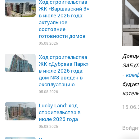
Ход строительства
ЖК «Варшавский 3»
в июле 2026 года:
актуальное
состояние
готовности домов
05.08.2026
Довід
Ход строительства
ЖК «Дубрава Парк»
ЗАБУ
в июле 2026 года:
-
комф
дом №8 введен в
будує
эксплуатацию
05.08.2026
котель
Lucky Land: ход
15.06.
строительства в
июле 2026 года
05.08.2026
Войдит