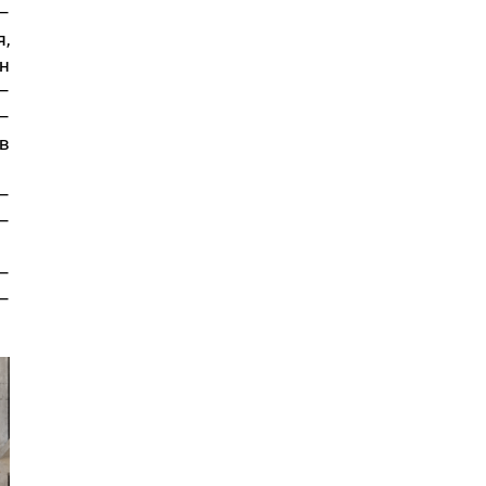
–
,
н
–
–
в
–
–
–
–