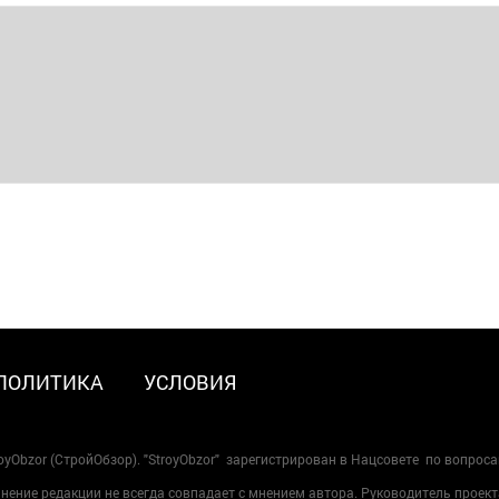
ПОЛИТИКА
УСЛОВИЯ
oyObzor (СтройОбзор). "StroyObzor" зарегистрирован в Нацсовете по вопрос
ение редакции не всегда совпадает с мнением автора. Руководитель проект