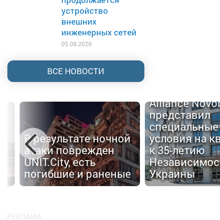
устройство
внешних
инженерных сетей
05.08.2026
ВСЕ НОВОСТИ
Alliance Nov
представил
специальные
В результате ночной
условия на к
атаки поврежден
к 35-летию
UNIT.City, есть
Независимос
погибшие и раненые
Украины