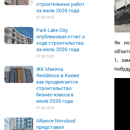
строительных работ
за июль 2026 года
07.08.2026
Park Lake City
опубликовал отчет о
Як по
ходе строительства
за июль 2026 года
об'єкт
07.08.2026
1, за
побуду
ЖК Maxima
Residence в Киеве:
как продвигается
строительство
бизнес-класса в
июле 2026 года
07.08.2026
Alliance Novobud
представил