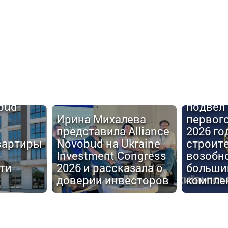
Киевго
obud
подвел 
Ирина Михалева
первог
представила Alliance
2026 го
вартиры
Novobud на Ukraine
строит
Investment Congress
возобн
ти
2026 и рассказала о
больши
доверии инвесторов
компле