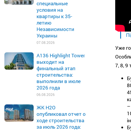
специальные
условия на
квартиры к 35-
летию
Независимости
Пі
Украины
07.08.2026
Уже го
A136 Highlight Tower
Особли
выходит на
7, 8, 9
финальный этап
строительства:
Б
выполнили в июле
8
2026 года
4
06.08.2026
к
–
ЖК H2O
1
опубликовал отчет о
і
ходе строительства
за июль 2026 года:
Б