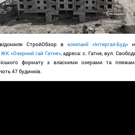
відомили СтройОбзор в
компанії «Інтергал-Буд»
н
і
ЖК «Озерний гай Гатне»
, адреса: с. Гатне, вул. Свобод
міського формату з власними озерами та пляжам
ють 47 будинків.