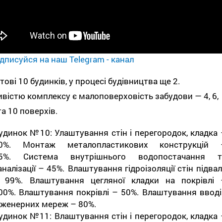
дписуйся на наш Telegram - канал
тові 10 будинків, у процесі будівництва ще 2.
вістю комплексу є малоповерховість забудови — 4, 6,
 та 10 поверхів.
удинок №10: Улаштування стін і перегородок, кладка 
0%. Монтаж металопластикових конструкцій 
5%. Система внутрішнього водопостачання т
аналізації – 45%. Влаштування гідроізоляції стін підва
 99%. Влаштування цегляної кладки на покрівлі 
00%. Влаштування покрівлі – 50%. Влаштування вводі
нженерних мереж – 80%.
удинок №11: Влаштування стін і перегородок, кладка 