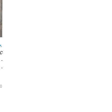
»
.
С
-
-
0