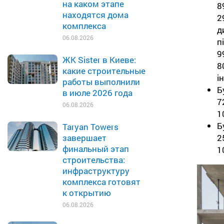
на каком этапе
8
находятся дома
2
комплекса
д
06.08.2026
п
9
ЖК Sister в Киеве:
8
какие строительные
і
работы выполнили
Б
в июле 2026 года
7
06.08.2026
1
Б
Taryan Towers
2
завершает
финальный этап
1
строительства:
инфраструктуру
комплекса готовят
к открытию
06.08.2026