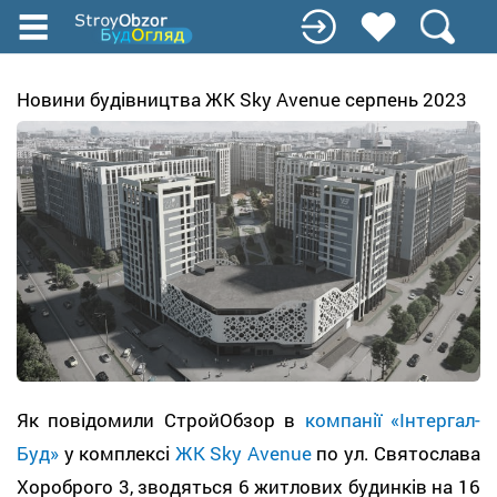
Перейти
к
основному
содержанию
Новини будівництва ЖК Sky Avenue серпень 2023
Як повідомили СтройОбзор в
компанії «Інтергал-
Буд»
у комплексі
ЖК Sky Avenue
по ул. Святослава
Хороброго 3, зводяться 6 житлових будинків на 16