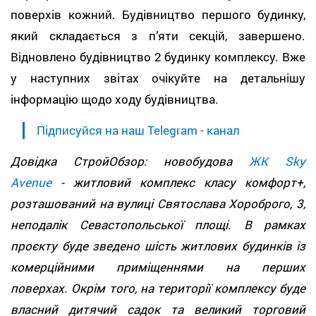
поверхів кожний. Будівництво першого будинку,
який складається з п’яти секцій, завершено.
Відновлено будівництво 2 будинку комплексу. Вже
у наступних звітах очікуйте на детальнішу
інформацію щодо ходу будівництва.
Підписуйся на наш Telegram - канал
Довідка СтройОбзор: новобудова
ЖК Sky
Avenue
- житловий комплекс класу комфорт+,
розташований на вулиці Святослава Хороброго, 3,
неподалік Севастопольської площі. В рамках
проєкту буде зведено шість житлових будинків із
комерційними приміщеннями на перших
поверхах. Окрім того, на території комплексу буде
власний дитячий садок та великий торговий