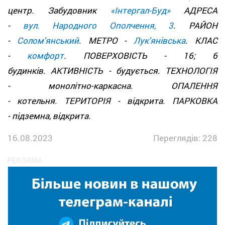
центр. Забудовник
«Інтергал-Буд»
АДРЕСА
-
вул. Народного Ополчення, 3
. РАЙОН
-
Солом'янський
. МЕТРО -
Лук'янівська
. КЛАС
-
комфорт
. ПОВЕРХОВІСТЬ - 16; 6
будинків. АКТИВНІСТЬ - будується. ТЕХНОЛОГІЯ
- монолітно-каркасна. ОПАЛЕННЯ
- котельня. ТЕРИТОРІЯ - відкрита. ПАРКОВКА
- підземна, відкрита.
16.08.2023
Переглядів: 228