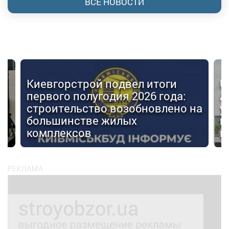
ВСЕ НОВОСТИ
Киевгорстрой подвел итоги
U
первого полугодия 2026 года:
А
строительство возобновлено на
у
большинстве жилых
г
комплексов
м