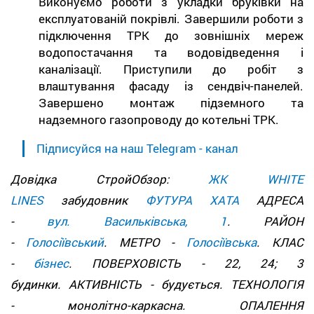
Виконуємо роботи з укладки бруківки на
експлуатованій покрівлі. Завершили роботи з
підключення ТРК до зовнішніх мереж
водопостачання та водовідведення і
каналізації. Приступили до робіт з
влаштування фасаду із сендвіч-панелей.
Завершено монтаж підземного та
надземного газопроводу до котельні ТРК.
Підписуйся на наш Telegram - канал
Довідка СтройОбзор:
ЖК WHITE
LINES
забудовник
ФУТУРА ХАТА
АДРЕСА
-
вул. Васильківська, 1
. РАЙОН
-
Голосіївський
. МЕТРО -
Голосіївська
. КЛАС
-
бізнес
. ПОВЕРХОВІСТЬ - 22, 24; 3
будинки. АКТИВНІСТЬ - будується. ТЕХНОЛОГІЯ
- монолітно-каркасна. ОПАЛЕННЯ