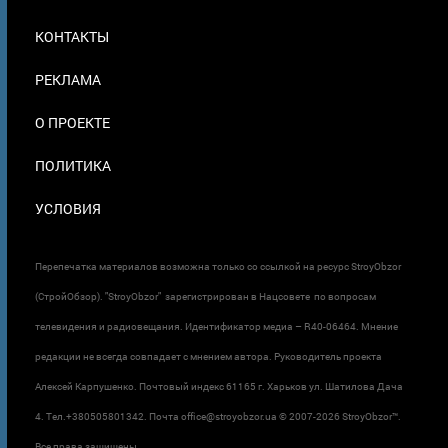
МЕНЮ
КОНТАКТЫ
В
ПОДВАЛЕ
РЕКЛАМА
О ПРОЕКТЕ
ПОЛИТИКА
УСЛОВИЯ
Перепечатка материалов возможна только со ссылкой на ресурс StroyObzor
(СтройОбзор). "StroyObzor" зарегистрирован в Нацсовете по вопросам
телевидения и радиовещания. Идентификатор медиа – R40-06464. Мнение
редакции не всегда совпадает с мнением автора. Руководитель проекта
Алексей Карпушенко. Почтовый индекс 61165 г. Харьков ул. Шатилова Дача
4. Тел.+380505801342. Почта office@stroyobzor.ua © 2007-
2026 StroyObzor™.
Все права защищены.