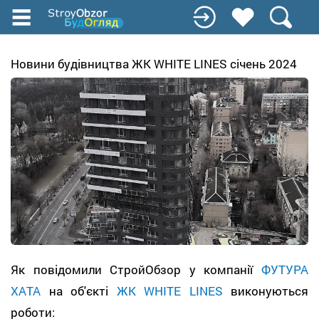
Перейти
к
основному
содержанию
Новини будівництва ЖК WHITE LINES січень 2024
Як повідомили СтройОбзор у компанії
ФУТУРА
ХАТА
на об'єкті
ЖК WHITE LINES
виконуються
роботи: