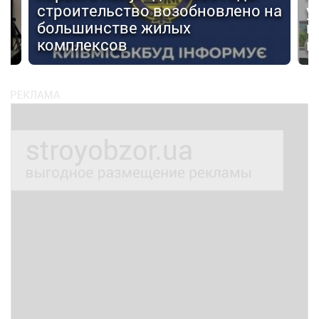
строительство возобновлено на
у
большинстве жилых
г
комплексов
м