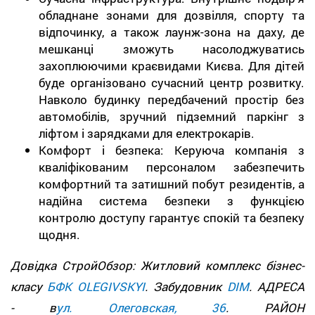
обладнане зонами для дозвілля, спорту та
відпочинку, а також лаунж-зона на даху, де
мешканці зможуть насолоджуватись
захоплюючими краєвидами Києва. Для дітей
буде організовано сучасний центр розвитку.
Навколо будинку передбачений простір без
автомобілів, зручний підземний паркінг з
ліфтом і зарядками для електрокарів.
Комфорт і безпека: Керуюча компанія з
кваліфікованим персоналом забезпечить
комфортний та затишний побут резидентів, а
надійна система безпеки з функцією
контролю доступу гарантує спокій та безпеку
щодня.
Довідка СтройОбзор: Житловий комплекс бізнес-
класу
БФК OLEGIVSKYI
. Забудовник
DIM
. АДРЕСА
- в
ул. Олеговская, 36
. РАЙОН