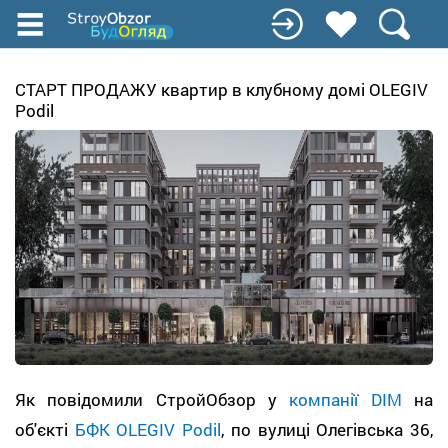
Перейти
к
основному
содержанию
СТАРТ ПРОДАЖУ квартир в клубному домі OLEGIV
Podil
Як повідомили СтройОбзор у
компанії DIM
на
об'єкті
БФК OLEGIV Podil
, по вулиці Олегівська 36,