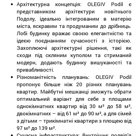
Архітектурна концепція: OLEGIV Podil є
представником архітектури новітнього
Подолу, ідеально інтегрованим в матерію
міста, яскравим та продуманим до дрібниць.
Лобі будинку вражає своєю елегантністю та
ідеєю поєднанням сучасності з історією.
Захоплюючі архітектурні рішення, такі як
сходи під скляним куполом та стриманий
модерн, додають будинку вишуканості та
привабливості.
Різноманітність планувань: OLEGIV Podil
пропонує більше ніж 20 різних планувань
квартир. Майбутні мешканці зможуть обрати
оптимальний варіант для себе з площами
однокімнатних квартир від 30 м² до 58 м²,
двокімнатних – від 61 м² до 90 м², а для сімей
з дітьми – трикімнатні квартири з площею від
97 м² до 139 м².
Сучасна інфраструктура: Внутрішнє подвір'я