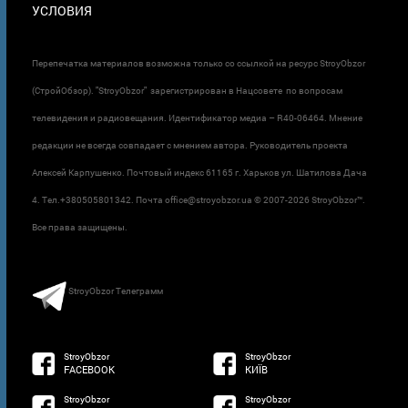
УСЛОВИЯ
Перепечатка материалов возможна только со ссылкой на ресурс StroyObzor
(СтройОбзор). "StroyObzor" зарегистрирован в Нацсовете по вопросам
телевидения и радиовещания. Идентификатор медиа – R40-06464. Мнение
редакции не всегда совпадает с мнением автора. Руководитель проекта
Алексей Карпушенко. Почтовый индекс 61165 г. Харьков ул. Шатилова Дача
4. Тел.+380505801342. Почта office@stroyobzor.ua © 2007-
2026 StroyObzor™.
Все права защищены.
StroyObzor Телеграмм
StroyObzor
StroyObzor
FACEBOOK
КИЇВ
StroyObzor
StroyObzor