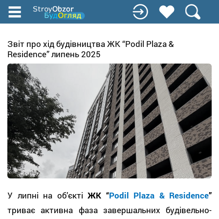
Перейти
к
основному
содержанию
Звіт про хід будівництва ЖК “Podil Plaza &
Residence” липень 2025
У липні на об’єкті
ЖК “
Podil Plaza & Residence
”
триває активна фаза завершальних будівельно-