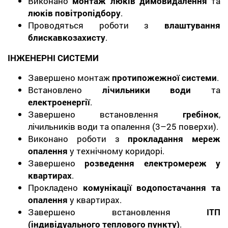
Виконано
монтаж люків димовидалення
та
люків повітропідбору
.
Проводяться роботи з
влаштування
блискавкозахисту
.
ІНЖЕНЕРНІ СИСТЕМИ
Завершено монтаж
протипожежної системи
.
Встановлено
лічильники води
та
електроенергії
.
Завершено встановлення
гребінок
,
лічильників води та опалення (3–25 поверхи).
Виконано роботи з
прокладання мереж
опалення
у технічному коридорі.
Завершено
розведення електромереж у
квартирах
.
Прокладено
комунікації водопостачання та
опалення
у квартирах.
Завершено встановлення
ІТП
(індивідуального теплового пункту)
.