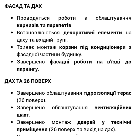
ФАСАД ТА ДАХ
Проводяться роботи з облаштування
карнизів
та
парапетів
.
Встановлюються
декоративні елементи
на
даху та вхідній групі.
Триває монтаж
корзин під кондиціонери
з
фасадної частини будинку.
Завершено
фасадні роботи на в’їзді до
паркінгу
.
ДАХ ТА 26 ПОВЕРХ
Завершено облаштування
гідроізоляції терас
(26 поверх).
Завершено облаштування
вентиляційних
шахт
.
Завершено монтаж
дверей у технічні
приміщення
(26 поверх та вихід на дах).