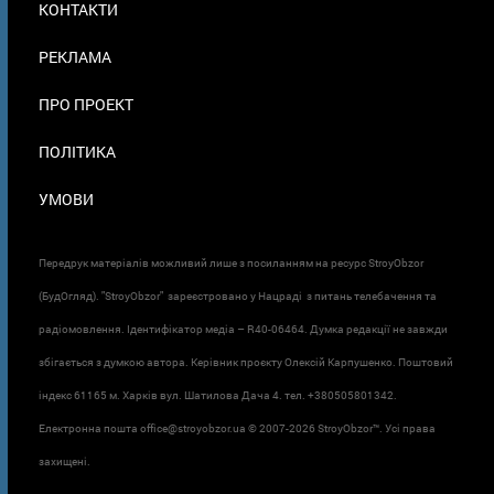
КОНТАКТИ
В
ПОДВАЛЕ
РЕКЛАМА
ПРО ПРОЕКТ
ПОЛІТИКА
УМОВИ
Передрук матеріалів можливий лише з посиланням на ресурс StroyObzor
(БудОгляд). "StroyObzor" зареєстровано у Нацраді з питань телебачення та
радіомовлення. Ідентифікатор медіа – R40-06464. Думка редакції не завжди
збігається з думкою автора. Керівник проєкту Олексій Карпушенко. Поштовий
індекс 61165 м. Харків вул. Шатилова Дача 4. тел. +380505801342.
Електронна пошта office@stroyobzor.ua © 2007-
2026 StroyObzor™. Усі права
захищені.