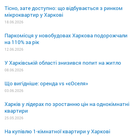
Тісно, зате доступно: що відбувається з ринком
мікроквартир у Харкові
18.06.2026
Паркомісця у новобудовах Харкова подорожчали
на 110% за рік
12.06.2026
У Харківській області знизився попит на житло
08.06.2026
Що вигідніше: оренда vs «єОселя»
03.06.2026
Харків у лідерах по зростанню цін на однокімнатні
квартири
25.05.2026
На купівлю 1-кімнатної квартири у Харкові