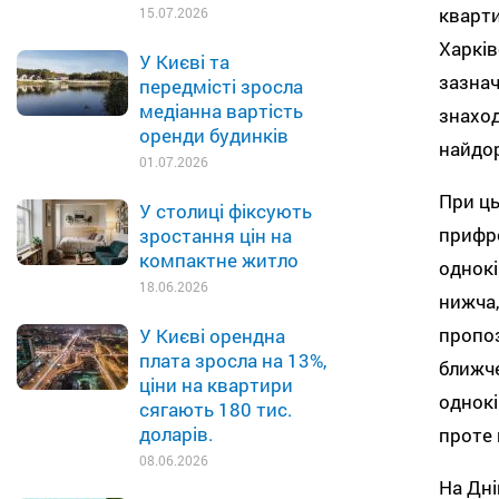
кварти
15.07.2026
Харків
У Києві та
зазнач
передмісті зросла
медіанна вартість
знаход
оренди будинків
найдор
01.07.2026
При ць
У столиці фіксують
прифро
зростання цін на
компактне житло
однокі
18.06.2026
нижча,
пропоз
У Києві орендна
плата зросла на 13%,
ближче
ціни на квартири
однокі
сягають 180 тис.
доларів.
проте 
08.06.2026
На Дні