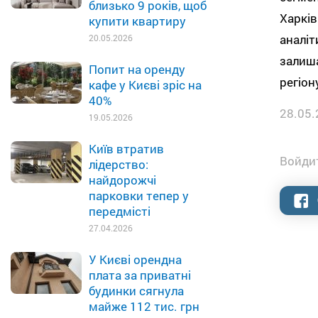
близько 9 років, щоб
Харків
купити квартиру
аналіт
20.05.2026
залиша
Попит на оренду
регіон
кафе у Києві зріс на
40%
28.05.
19.05.2026
Київ втратив
Войдит
лідерство:
найдорожчі
парковки тепер у
передмісті
27.04.2026
У Києві орендна
плата за приватні
будинки сягнула
майже 112 тис. грн