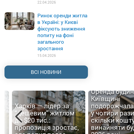
22.04.2026
Ринок оренди житла
в Україні: у Києві
фіксують зниження
попиту на фоні
загального
зростання
15.04.2026
ВСІ НОВИНИ
Оренда будин
Київщині
Харків — лідер за
подорожчала
а
“дешевим” житлом
у чотири рази
до $20 тис.:
скільки кошт
пропозиція зростає,
винайняти бу