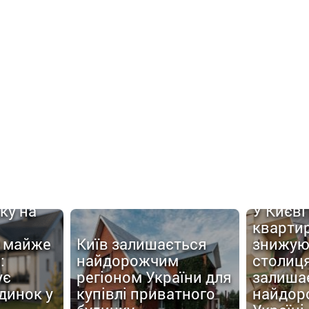
ку на
У Києві
кварти
 майже
Київ залишається
знижую
:
найдорожчим
столиц
ує
регіоном України для
залиша
динок у
купівлі приватного
найдор