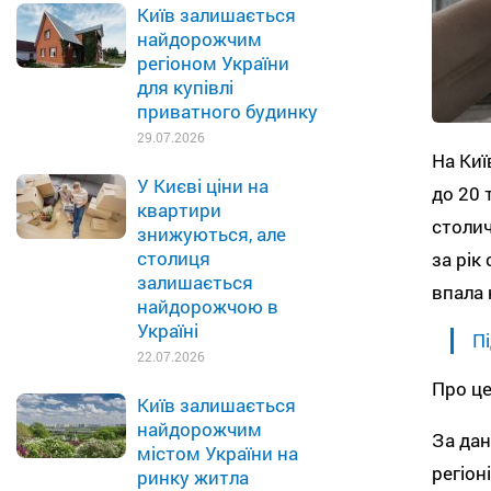
Київ залишається
найдорожчим
регіоном України
для купівлі
приватного будинку
29.07.2026
На Киї
У Києві ціни на
до 20 
квартири
столич
знижуються, але
столиця
за рік
залишається
впала 
найдорожчою в
Україні
Пі
22.07.2026
Про це
Київ залишається
найдорожчим
За дан
містом України на
регіон
ринку житла