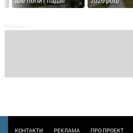
але попит падає
2026 році
МЕНЮ
КОНТАКТИ
РЕКЛАМА
ПРО ПРОЕКТ