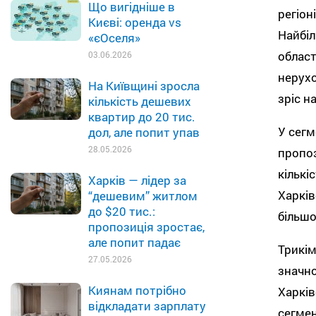
Що вигідніше в
регіон
Києві: оренда vs
Найбіл
«єОселя»
област
03.06.2026
нерухо
На Київщині зросла
зріс н
кількість дешевих
квартир до 20 тис.
У сегм
дол, але попит упав
28.05.2026
пропоз
кількі
Харків — лідер за
Харків
“дешевим” житлом
до $20 тис.:
більшо
пропозиція зростає,
але попит падає
Трикім
27.05.2026
значно
Киянам потрібно
Харків
відкладати зарплату
сегмен