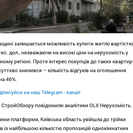
вщині залишається можливість купити житло вартістю
тис. дол., незважаючи на високі ціни на нерухомість у
ному регіоні. Проте інтерес покупців до таких квартир
 суттєво знизився – кількість відгуків на оголошення
на 46%.
дписуйся на наш Telegram - канал
 СтройОбзору повідомили аналітики OLX Нерухомість.
ими платформи, Київська область увійшла до трійки
ів із найбільшою кількістю пропозицій однокімнатних