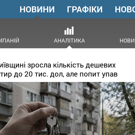
НОВИНИ
ГРАФІКИ
НОВ
ГОЛОВНЕ
МЕНЮ
ОВ
МПАНІЙ
АНАЛІТИКА
НОВИ
иївщині зросла кількість дешевих
тир до 20 тис. дол, але попит упав