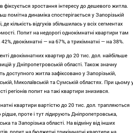
ів фіксується зростання інтересу до дешевого житла.
ьш помітна динаміка спостерігається у Запорізькій
і, де кількість відгуків збільшилась у всіх сегментах
мості. Попит на недорогі однокімнатні квартири там
а 42%, двокімнатні — на 67%, а трикімнатні — на 38%.
енті двокімнатних квартир до 20 тис. дол. найбільше
ицій у Дніпропетровській області. Також значну
сть доступного житла зафіксовано у Запорізькій,
ській, Миколаївській та Сумській областях. При цьому 
сті регіонів попит на такі квартири знизився.
натні квартири вартістю до 20 тис. дол. трапляються
 рідше, проте і тут лідирують Дніпропетровська,
ська та Запорізька області. На відміну від інших
тів, попит на бюджетні трикімнатні квартири на