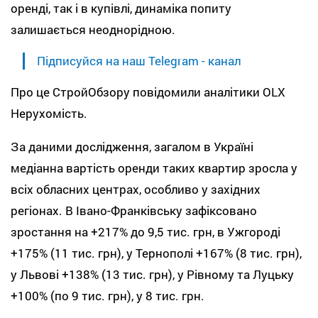
оренді, так і в купівлі, динаміка попиту
залишається неоднорідною.
Підписуйся на наш Telegram - канал
Про це СтройОбзору повідомили аналітики OLX
Нерухомість.
За даними дослідження, загалом в Україні
медіанна вартість оренди таких квартир зросла у
всіх обласних центрах, особливо у західних
регіонах. В Івано-Франківську зафіксовано
зростання на +217% до 9,5 тис. грн, в Ужгороді
+175% (11 тис. грн), у Тернополі +167% (8 тис. грн),
у Львові +138% (13 тис. грн), у Рівному та Луцьку
+100% (по 9 тис. грн), у 8 тис. грн.