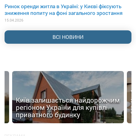
Ринок оренди житла в Україні: у Києві фіксують
зниження попиту на фоні загального зростання
15.04.2026
ВСІ НОВИНИ
У
Київ залишається найдорожчим
з
ти
регіоном України для купівлі
з
приватного будинку
У