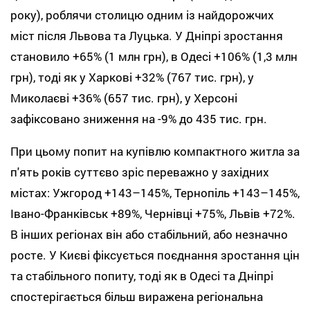
року), роблячи столицю одним із найдорожчих
міст після Львова та Луцька. У Дніпрі зростання
становило +65% (1 млн грн), в Одесі +106% (1,3 млн
грн), тоді як у Харкові +32% (767 тис. грн), у
Миколаєві +36% (657 тис. грн), у Херсоні
зафіксовано зниження на -9% до 435 тис. грн.
При цьому попит на купівлю компактного житла за
п'ять років суттєво зріс переважно у західних
містах: Ужгород +143–145%, Тернопіль +143–145%,
Івано-Франківськ +89%, Чернівці +75%, Львів +72%.
В інших регіонах він або стабільний, або незначно
росте. У Києві фіксується поєднання зростання цін
та стабільного попиту, тоді як в Одесі та Дніпрі
спостерігається більш виражена регіональна