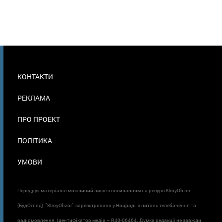
МЕНЮ
КОНТАКТИ
В
ПОДВАЛЕ
РЕКЛАМА
ПРО ПРОЕКТ
ПОЛІТИКА
УМОВИ
Передрук матеріалів можливий лише з посиланням на ресурс StroyObzor
(БудОгляд). "StroyObzor" зареєстровано у Нацраді з питань телебачення та
радіомовлення. Ідентифікатор медіа – R40-06464. Думка редакції не завжди