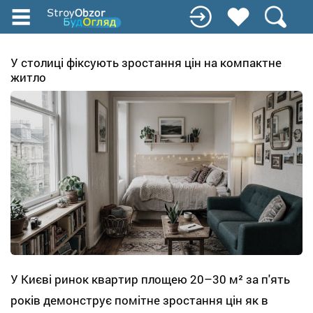
Перейти
до
основного
вмісту
У столиці фіксують зростання цін на компактне
житло
У Києві ринок квартир площею 20–30 м² за п'ять
років демонструє помітне зростання цін як в