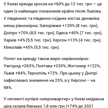
У Києві оренда зросла на +60% до 12 тис. грн — це
один із найвищих показників країни після Львова.
У південних та південно-східних містах динаміка
менш рівномірна: Запоріжжя +129% (8 тис. грн),
Дніпро +70% (8,5 тис. грн), Одеса +40% (7 тис. грн),
Харків +4% (5,5 тис. грн), Херсон +13% (4 тис. грн),
Миколаїв +45% (5,5 тис. грн).
Попит на оренду також виріс нерівномірно:
Ужгород +263%, Полтава +230%, Житомир +122%,
Львів +84%, Тернопіль +72%. При цьому у Дніпрі
зафіксовано зниження на 25%, а у Херсоні – на
98%.
У сегменті купівлі «мікроквартир» у Києві медіанна
ціна склала близько 1,8 млн грн (+74% до 2021