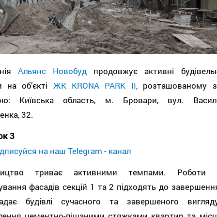
анія
Альянс Новобуд
продовжує активні будівельн
и на об’єкті
ЖК KRONA PARK II
, розташованому з
ою: Київська область, м. Бровари, вул. Васил
нка, 32.
ок 3
дписуйся на наш Telegram - канал
вництво триває активними темпами. Роботи 
вання фасадів секцій 1 та 2 підходять до завершення
дає будівлі сучасного та завершеного вигляду
лення цементно-піщаними стяжками квартир та місц