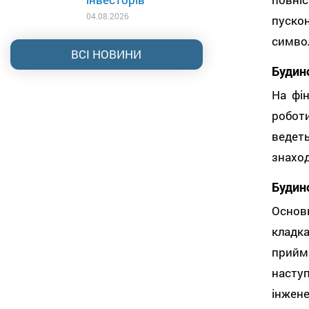
04.08.2026
пуско
символ
ВСІ НОВИНИ
Будин
На фі
робот
ведеть
знаход
Будин
Основн
кладк
прийм
наступ
інжен