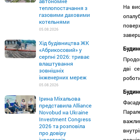
автономне
На ви
теплопостачання з
газовими даховими
опалу
котельнями
поверх
05.08.2026
заверш
Хід будівництва ЖК
Будин
«Абрикосовий» у
серпні 2026: триває
Продо
влаштування
дві се
зовнішніх
інженерних мереж
роботи
05.08.2026
Будин
Ірина Міхальова
Фаса
представила Alliance
Парал
Novobud на Ukraine
Investment Congress
важли
2026 та розповіла
внутр
про довіру
інвесторів
повні