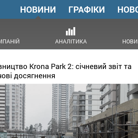
НОВИНИ
ГРАФІКИ
НОВ
ГОЛОВНЕ
МЕНЮ
ОВ
МПАНІЙ
АНАЛІТИКА
НОВИ
вництво Krona Park 2: січневий звіт та
ові досягнення