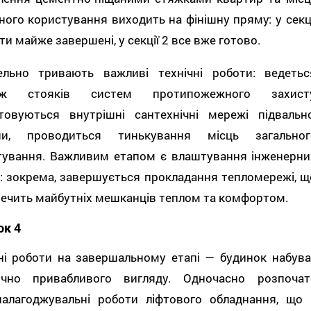
ного користування виходить на фінішну пряму: у секці
ти майже завершені, у секції 2 все вже готово.
ельно тривають важливі технічні роботи: ведетьс
аж стояків систем протипожежного захисту
товуються внутрішні сантехнічні мережі підвально
ни, проводиться тинькування місць загальног
тування. Важливим етапом є влаштування інженерни
: зокрема, завершується прокладання тепломережі, щ
ечить майбутніх мешканців теплом та комфортом.
ок 4
ні роботи на завершальному етапі — будинок набува
ично привабливого вигляду. Одночасно розпочат
налагоджувальні роботи ліфтового обладнання, що 