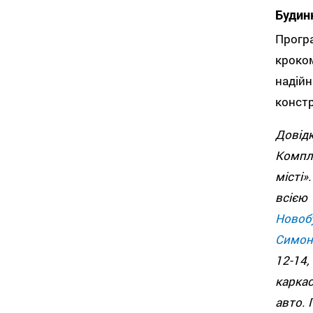
Будинк
Прогр
кроко
надій
констр
Довід
Компле
місті»
всією
Новоб
Симон
12-14,
карка
авто. 