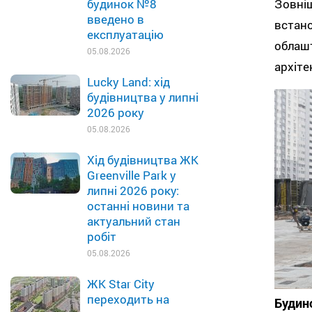
Зовн
будинок №8
введено в
встано
експлуатацію
облаш
05.08.2026
архіте
Lucky Land: хід
будівництва у липні
2026 року
05.08.2026
Хід будівництва ЖК
Greenville Park у
липні 2026 року:
останні новини та
актуальний стан
робіт
05.08.2026
ЖК Star City
переходить на
Будин