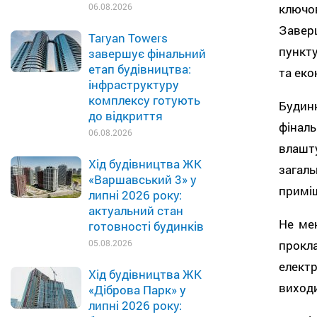
ключо
06.08.2026
Завер
Taryan Towers
пункту
завершує фінальний
етап будівництва:
та еко
інфраструктуру
комплексу готують
Будин
до відкриття
фіналь
06.08.2026
влашт
Хід будівництва ЖК
загал
«Варшавський 3» у
приміщ
липні 2026 року:
актуальний стан
Не ме
готовності будинків
прок
05.08.2026
елект
Хід будівництва ЖК
виходи
«Діброва Парк» у
липні 2026 року: