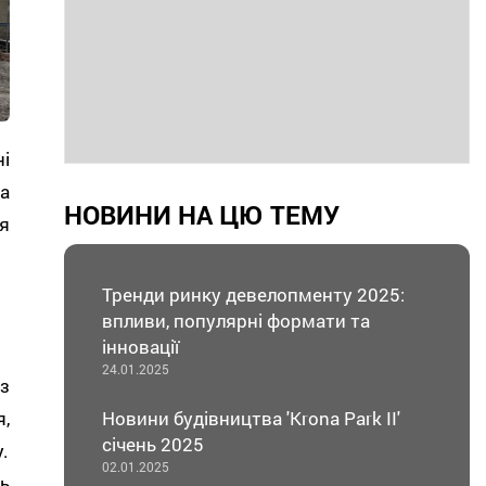
і
а
НОВИНИ НА ЦЮ ТЕМУ
я
Тренди ринку девелопменту 2025:
впливи, популярні формати та
інновації
24.01.2025
з
Новини будівництва 'Krona Park II'
,
січень 2025
.
02.01.2025
ь