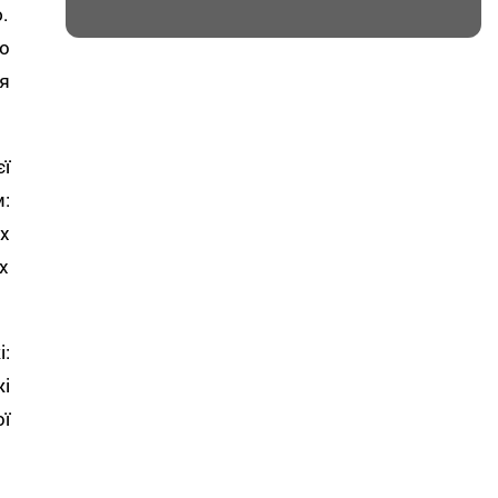
.
о
я
ї
:
х
х
:
і
ї