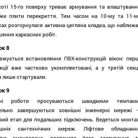
соті 15-го поверху триває армування та влаштуванн
бки плити перекриття. Тим часом на 10-му та 11-м
ах розгорнулася активна цегляна кладка, що наближа
ення каркасних робіт.
ок 8
вжується встановлення ПВХ-конструкцій вікон: перш
кції вже частково укомплектовані, а у третій секці
 лише стартували.
ок 9
дні роботи просуваються швидкими темпами
ельно завершуються зовнішні інженерні мережі 
вий етап для подальших підключень. Ведеться монта
ішніх сантехнічних мереж. Ліфтове обладнанн
стю змонтоване, розпочато його тестування т