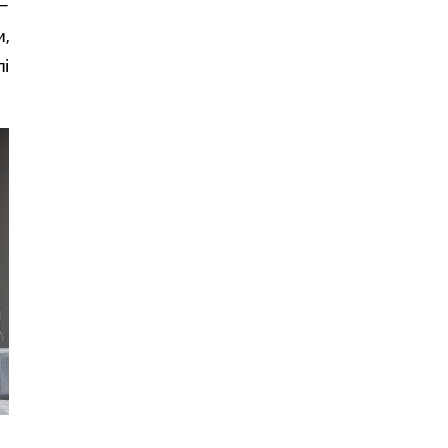
—
,
і