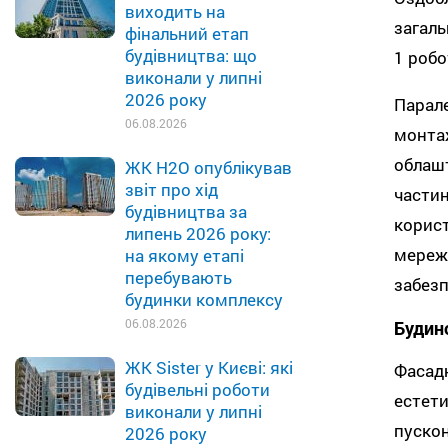
виходить на
загаль
фінальний етап
будівництва: що
1 робо
виконали у липні
2026 року
Парал
06.08.2026
монт
облаш
ЖК H2O опублікував
звіт про хід
части
будівництва за
корис
липень 2026 року:
мереж
на якому етапі
перебувають
забезп
будинки комплексу
06.08.2026
Будин
ЖК Sister у Києві: які
Фасад
будівельні роботи
естет
виконали у липні
пуско
2026 року