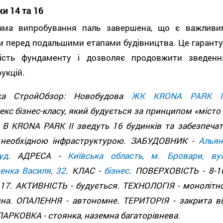
и 14 та 16
ама випробування паль завершена, що є важливи
м перед подальшими етапами будівництва. Це гаранту
ність фундаменту і дозволяє продовжити зведенн
укцій.
ка СтройОбзор: Новобудова
ЖК KRONA PARK I
кс бізнес-класу, який будується за принципом «місто 
. В KRONA PARK II зведуть 16 будинків та забезпечат
 необхідною інфраструктурою. ЗАБУДОВНИК -
Альян
уд
. АДРЕСА -
Київська область, м. Бровари, вул
енка Василя, 32
. КЛАС -
бізнес
. ПОВЕРХОВІСТЬ - 8-10
 17. АКТИВНІСТЬ - будується. ТЕХНОЛОГІЯ - монолітно
сна. ОПАЛЕННЯ - автономне. ТЕРИТОРІЯ - закрита ві
ПАРКОВКА - стоянка, наземна багаторівнева.