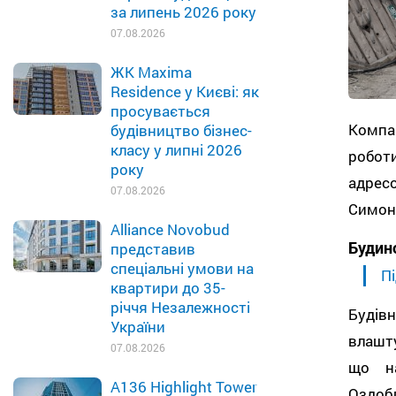
за липень 2026 року
07.08.2026
ЖК Maxima
Residence у Києві: як
просувається
Комп
будівництво бізнес-
класу у липні 2026
робот
року
адрес
07.08.2026
Симоне
Alliance Novobud
Будин
представив
спеціальні умови на
Пі
квартири до 35-
річчя Незалежності
Буді
України
влашту
07.08.2026
що на
A136 Highlight Tower
Оздоб