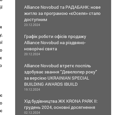
Alliance Novobud та РАДАБАНК: нове
ї
житло за програмою «єОселя» стало
доступним
23.12.2024
я
,
Графік роботи офісів продажу
ї
Alliance Novobud на різдвяно-
новорічні свята
о
20.12.2024
х
о
Alliance Novobud втретє поспіль
здобуває звання "Девелопер року"
за версією UKRAINIAN SPECIAL
BUILDING AWARDS IBUILD
19.12.2024
є
Хід будівництва ЖК KRONA PARK II:
о
грудень 2024, основні досягнення
є
02.12.2024