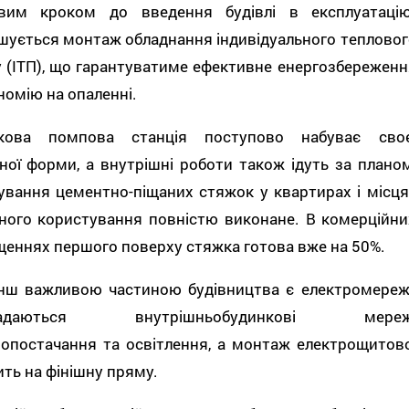
вим кроком до введення будівлі в експлуатацію
шується монтаж обладнання індивідуального тепловог
 (ІТП), що гарантуватиме ефективне енергозбереженн
номію на опаленні.
кова помпова станція поступово набуває своє
ної форми, а внутрішні роботи також ідуть за планом
ування цементно-піщаних стяжок у квартирах і місця
ьного користування повністю виконане. В комерційни
еннях першого поверху стяжка готова вже на 50%.
нш важливою частиною будівництва є електромережі
ладаються внутрішньобудинкові мереж
ропостачання та освітлення, а монтаж електрощитово
ть на фінішну пряму.