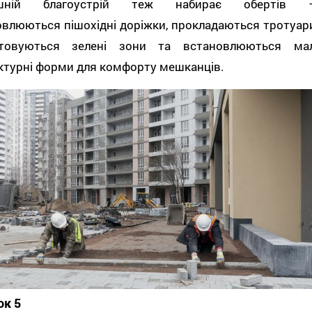
ішній благоустрій теж набирає обертів 
влюються пішохідні доріжки, прокладаються тротуари
товуються зелені зони та встановлюються мал
ктурні форми для комфорту мешканців.
ок 5