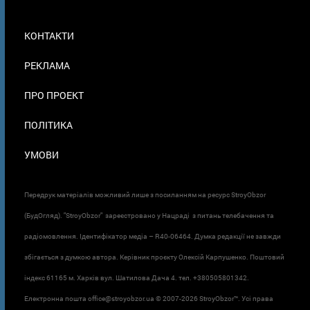
МЕНЮ
КОНТАКТИ
В
ПОДВАЛЕ
РЕКЛАМА
ПРО ПРОЕКТ
ПОЛІТИКА
УМОВИ
Передрук матеріалів можливий лише з посиланням на ресурс StroyObzor
(БудОгляд). "StroyObzor" зареєстровано у Нацраді з питань телебачення та
радіомовлення. Ідентифікатор медіа – R40-06464. Думка редакції не завжди
збігається з думкою автора. Керівник проєкту Олексій Карпушенко. Поштовий
індекс 61165 м. Харків вул. Шатилова Дача 4. тел. +380505801342.
Електронна пошта office@stroyobzor.ua © 2007-
2026 StroyObzor™. Усі права