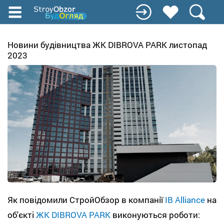
Перейти
до
основного
вмісту
Новини будівництва ЖК DIBROVA PARK листопад
2023
Як повідомили СтройОбзор в компанії
IB Alliance
на
об'єкті
ЖК DIBROVA PARK
виконуються роботи: