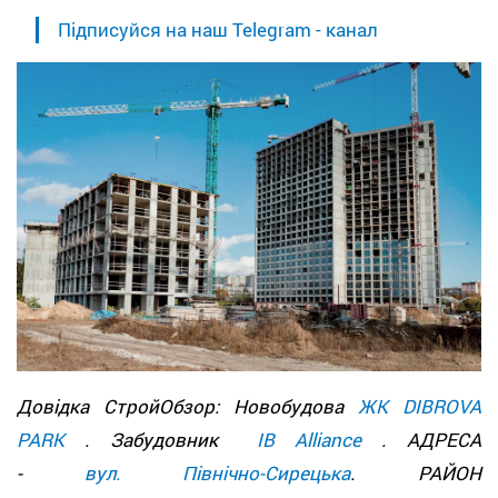
Підписуйся на наш Telegram - канал
Довідка СтройОбзор: Новобудова
ЖК DIBROVA
PARK
. Забудовник
IB Alliance
. АДРЕСА
-
вул. Північно-Сирецька
. РАЙОН