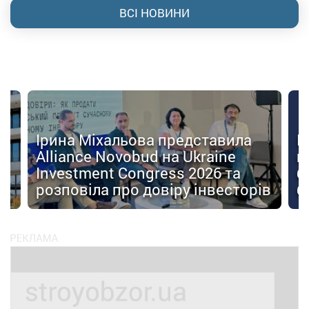
ВСІ НОВИНИ
Ірина Міхальова представила
К
Alliance Novobud на Ukraine
п
Investment Congress 2026 та
б
розповіла про довіру інвесторів
б