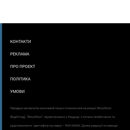
МЕНЮ
КОНТАКТИ
В
ПОДВАЛЕ
РЕКЛАМА
ПРО ПРОЕКТ
ПОЛІТИКА
УМОВИ
Передрук матеріалів можливий лише з посиланням на ресурс StroyObzor
(БудОгляд). "StroyObzor" зареєстровано у Нацраді з питань телебачення та
радіомовлення. Ідентифікатор медіа – R40-06464. Думка редакції не завжди