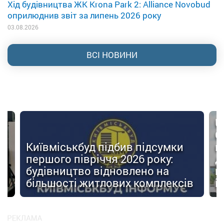
Хід будівництва ЖК Krona Park 2: Alliance Novobud
оприлюднив звіт за липень 2026 року
03.08.2026
ВСІ НОВИНИ
U
О
Київміськбуд підбив підсумки
м
першого півріччя 2026 року:
д
будівництво відновлено на
п
ів
більшості житлових комплексів
і