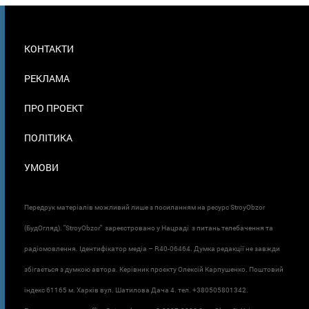
МЕНЮ
КОНТАКТИ
В
ПОДВАЛЕ
РЕКЛАМА
ПРО ПРОЕКТ
ПОЛІТИКА
УМОВИ
Передрук матеріалів можливий лише з посиланням на ресурс StroyObzor
(БудОгляд). "StroyObzor" зареєстровано у Нацраді з питань телебачення та
радіомовлення. Ідентифікатор медіа – R40-06464. Думка редакції не завжди
збігається з думкою автора. Керівник проєкту Олексій Карпушенко. Поштовий
індекс 61165 м. Харків вул. Шатилова Дача 4. тел. +380505801342.