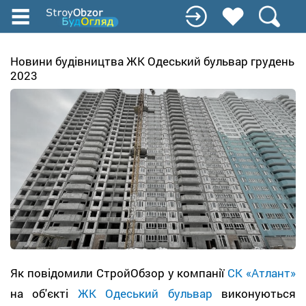
Перейти
до
основного
вмісту
Новини будівництва ЖК Одеський бульвар грудень
2023
Як повідомили СтройОбзор у компанії
СК «Атлант»
на об'єкті
ЖК Одеський бульвар
виконуються