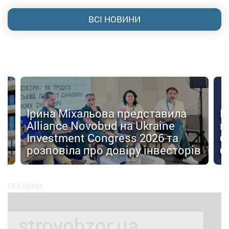
ВСІ НОВИНИ
Ірина Міхальова представила
К
Alliance Novobud на Ukraine
п
Investment Congress 2026 та
б
розповіла про довіру інвесторів
б