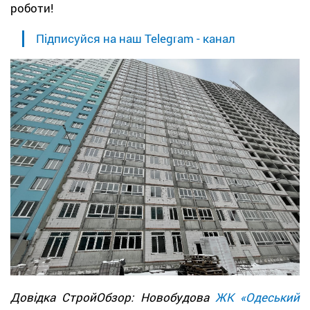
роботи!
Підписуйся на наш Telegram - канал
Довідка СтройОбзор: Новобудова
ЖК «Одеський