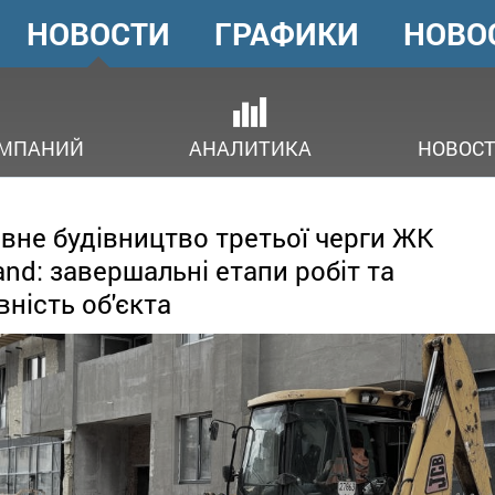
НОВОСТИ
ГРАФИКИ
НОВО
ГОЛОВНЕ
МЕНЮ
ОМПАНИЙ
АНАЛИТИКА
НОВОСТ
вне будівництво третьої черги ЖК
and: завершальні етапи робіт та
вність об'єкта