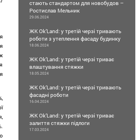
стають стандартом для новобудов –
Ростислав Мельник
29.06.2024
ЖК Ok’Land: у третій черзі тривають
я
роботи з утеплення фасаду будинку
я
18.06.2024
ж
ЖК Ok’Land: у третій черзі триває
я
влаштування стяжки
я
18.05.2024
ЖК Ok’Land: у третій черзі тривають
фасадні роботи
,
16.04.2024
ї
ЖК Ok’Land: у третій черзі триває
,
залиття стяжки підлоги
.
17.03.2024
о