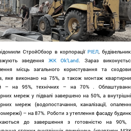
відомили СтройОбзор в корпорації
РІЕЛ
, будівельник
овжують зведення
ЖК Оk’Land
. Зараз виконуєтьс
лення місць загального користування та сходови
в, яке виконано на 75%, а також монтаж квартирни
й – на 95%, технічних – на 70% . Облаштуванн
рних мереж у підвалі завершено на 50%, а внутрішні
ерних мереж (водопостачання, каналізації, опалення
омережі) – на 87%. Роботи з утеплення фасаду будинк
жаються до завершення з готовністю на 90%, 
ування стяжки внутрішніх приміщень (квартири, МЗК