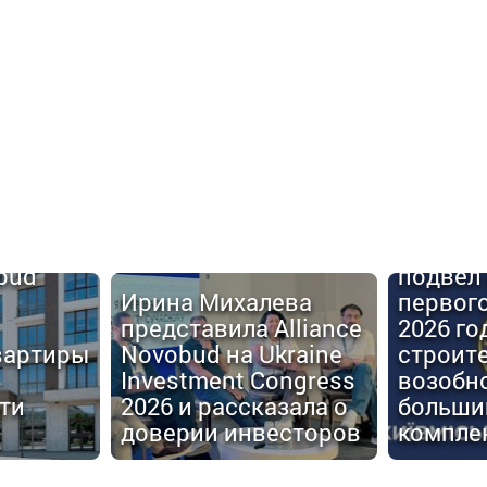
Киевго
obud
подвел 
Ирина Михалева
первог
представила Alliance
2026 го
вартиры
Novobud на Ukraine
строит
Investment Congress
возобн
ти
2026 и рассказала о
больши
доверии инвесторов
компле