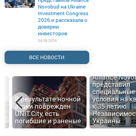
Novobud на Ukraine
Investment Congress
2026 и рассказала о
доверии
инвесторов
04.08.2026
ВСЕ НОВОСТИ
Alliance Nov
представил
специальные
В результате ночной
условия на к
атаки поврежден
к 35-летию
UNIT.City, есть
Независимос
погибшие и раненые
Украины