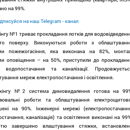
но на 99%.
дписуйся на наш Telegram - канал
інгу №1 триває прокладання лотків для водовідведенн
го поверху. Виконуються роботи з облаштуванн
ми пожежогасіння, яка виконана на 82%, монта
ми оповіщення – на 50%, приступили до прокладанн
 водопостачання та каналізації. Продовжуєтьс
ування мереж електропостачання і освітлення.
кінгу №2 система димовидалення готова на 99%
лювальні роботи та облаштування електрощитово
шені на 90%. Інженерні мережі (електропостачання
стачання, каналізація) та освітлення виконані на 99%
стю завершено влаштування стяжки, встановлен