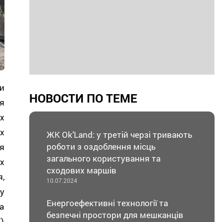
и
НОВОСТИ ПО ТЕМЕ
я
х
х
ЖК Ok’Land: у третій черзі тривають
роботи з оздоблення місць
я
загального користування та
х
сходових маршів
,
10.07.2024
у
Енергоефективні технології та
а
безпечні простори для мешканців
)