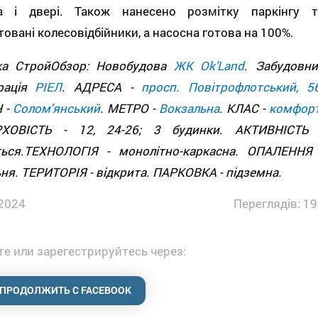
а і двері. Також нанесено розмітку паркінгу т
овані колесовідбійники, а насосна готова на 100%.
ка СтройОбзор: Новобудова
ЖК Оk’Land
. Забудовни
рація
РІЕЛ
. АДРЕСА -
просп. Повітрофлотський, 5
 -
Солом'янський
. МЕТРО -
Вокзальна
. КЛАС -
комфор
ХОВІСТЬ - 12, 24-26; 3 будинки. АКТИВНІСТЬ 
ться.ТЕХНОЛОГІЯ - монолітно-каркасна. ОПАЛЕННЯ 
ня. ТЕРИТОРІЯ - відкрита. ПАРКОВКА - підземна.
2024
Переглядів: 19
е или зарегестрируйтесь через:
ПРОДОЛЖИТЬ С FACEBOOK