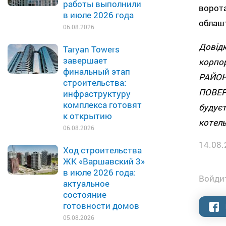
работы выполнили
ворот
в июле 2026 года
облашт
06.08.2026
Довід
Taryan Towers
завершает
корпо
финальный этап
РАЙОН
строительства:
ПОВЕР
инфраструктуру
комплекса готовят
будує
к открытию
котель
06.08.2026
14.08.
Ход строительства
ЖК «Варшавский 3»
в июле 2026 года:
Войдит
актуальное
состояние
готовности домов
05.08.2026