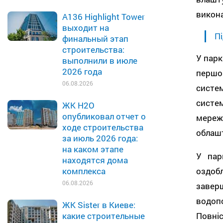
викона
A136 Highlight Tower
выходит на
Пі
финальный этап
строительства:
У парк
выполнили в июле
2026 года
першо
06.08.2026
систе
систе
ЖК H2O
опубликовал отчет о
мереж
ходе строительства
облашт
за июль 2026 года:
на каком этапе
У пар
находятся дома
оздоб
комплекса
06.08.2026
завер
водопо
ЖК Sister в Киеве:
Повні
какие строительные