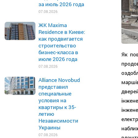
за июль 2026 года
07.08.2026
ЖК Maxima
Residence в Киеве:
как продвигается
строительство
бизнес-класса в
Як по
июле 2026 года
прод
07.08.2026
оздоб
Alliance Novobud
марші
представил
двере
специальные
условия на
інжене
квартиры к 35-
інжен
летию
електр
Независимости
Украины
набли
07.08.2026
влашт